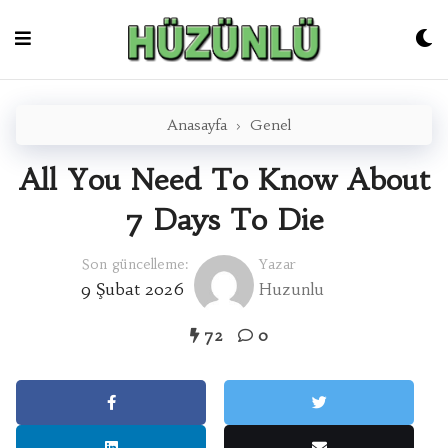
Skip
to
content
Anasayfa
›
Genel
All You Need To Know About
7 Days To Die
Son güncelleme:
Yazar
9 Şubat 2026
Huzunlu
72
0