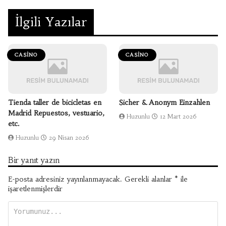
İlgili Yazılar
CASINO
CASINO
Tienda taller de bicicletas en
Sicher & Anonym Einzahlen
Madrid Repuestos, vestuario,
Huzunlu
12 Mart 2026
etc.
Huzunlu
29 Nisan 2026
Bir yanıt yazın
E-posta adresiniz yayınlanmayacak.
Gerekli alanlar
*
ile
işaretlenmişlerdir