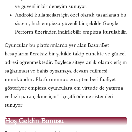
ve güvenilir bir deneyim sunuyor.
Android kullanıcıları için özel olarak tasarlanan bu
sistem, hızlı empieza güvenli bir şekilde Google
Perform üzerinden indirilebilir empieza kurulabilir.
Oyuncular bu platformlarda yer alan BasariBet
hesaplarını ücretsiz bir şekilde takip etmekte ve güncel
adresi öğrenmektedir. Böylece siteye anlık olarak erişim
sağlanması ve bahis oynamaya devam edilmesi
mümkündür. Platformumuz 2023’ten beri faaliyet
gösteriyor empieza oyunculara em virtude de yatırma
ve hızlı para çekme için” “çeşitli ödeme sistemleri
sunuyor.
Hoş Geldin Bonusu