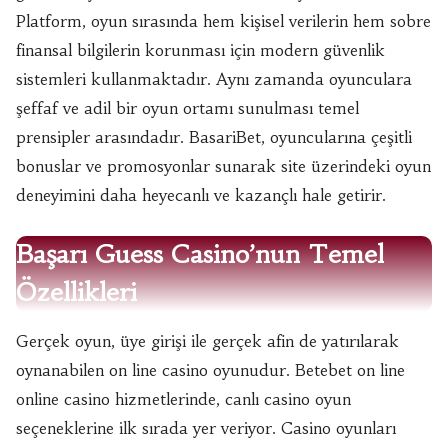
Platform, oyun sırasında hem kişisel verilerin hem sobre
finansal bilgilerin korunması için modern güvenlik
sistemleri kullanmaktadır. Aynı zamanda oyunculara
şeffaf ve adil bir oyun ortamı sunulması temel
prensipler arasındadır. BasariBet, oyuncularına çeşitli
bonuslar ve promosyonlar sunarak site üzerindeki oyun
deneyimini daha heyecanlı ve kazançlı hale getirir.
Başarı Guess Casino’nun Temel
Özellikleri
Gerçek oyun, üye girişi ile gerçek afin de yatırılarak
oynanabilen on line casino oyunudur. Betebet on line
online casino hizmetlerinde, canlı casino oyun
seçeneklerine ilk sırada yer veriyor. Casino oyunları