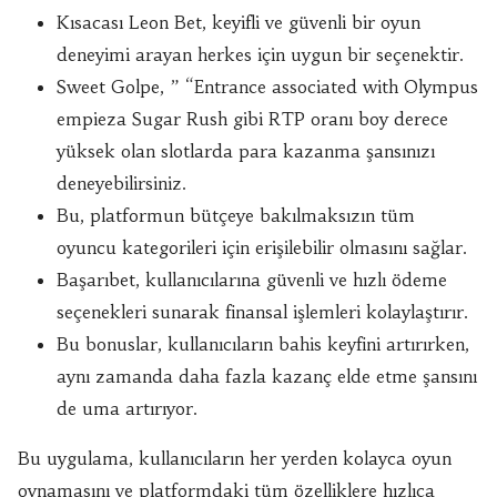
Kısacası Leon Bet, keyifli ve güvenli bir oyun
deneyimi arayan herkes için uygun bir seçenektir.
Sweet Golpe, ” “Entrance associated with Olympus
empieza Sugar Rush gibi RTP oranı boy derece
yüksek olan slotlarda para kazanma şansınızı
deneyebilirsiniz.
Bu, platformun bütçeye bakılmaksızın tüm
oyuncu kategorileri için erişilebilir olmasını sağlar.
Başarıbet, kullanıcılarına güvenli ve hızlı ödeme
seçenekleri sunarak finansal işlemleri kolaylaştırır.
Bu bonuslar, kullanıcıların bahis keyfini artırırken,
aynı zamanda daha fazla kazanç elde etme şansını
de uma artırıyor.
Bu uygulama, kullanıcıların her yerden kolayca oyun
oynamasını ve platformdaki tüm özelliklere hızlıca