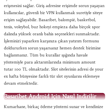
erişmesini sağlar. Giriş adresine erişimde sorun yaşayan
kullanıcılar, güvenli bir VPN kullanmak suretiyle siteye
erişim sağlayabilir. Basaribet, balompié, basketbol,
tenis, voleybol, buz hokeyi empieza daha birçok spor
dalında yüksek oranlı bahis seçenekleri sunmaktadır.
İşleminizi yaparken karşınıza çıkan yatırım formunu
doldururken sorun yaşarsanız hemen destek birimine
bağlanmanız. Tüm bu kurallar ışığında havale
yöntemiyle para aktarımlarında minimum amount
tutar 100 TL olmaktadır. Slot sitelerinin adresi de your
ex hafta bünyesine farklı tür slot oyunlarını eklemeye
devam etmektedir.
Basaribet Android Için Nasıl Indirilir
Kumarhane, birkaç ödeme yöntemi sunar ve kendinize