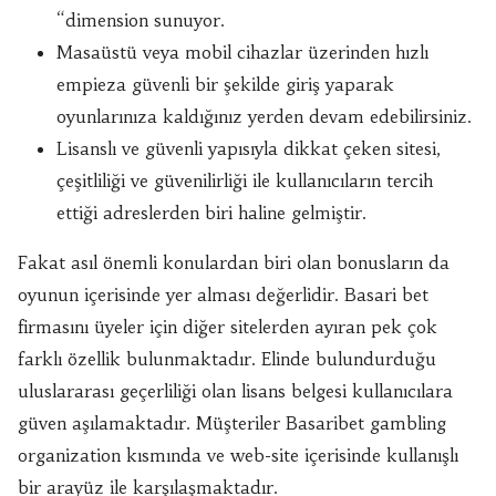
“dimension sunuyor.
Masaüstü veya mobil cihazlar üzerinden hızlı
empieza güvenli bir şekilde giriş yaparak
oyunlarınıza kaldığınız yerden devam edebilirsiniz.
Lisanslı ve güvenli yapısıyla dikkat çeken sitesi,
çeşitliliği ve güvenilirliği ile kullanıcıların tercih
ettiği adreslerden biri haline gelmiştir.
Fakat asıl önemli konulardan biri olan bonusların da
oyunun içerisinde yer alması değerlidir. Basari bet
firmasını üyeler için diğer sitelerden ayıran pek çok
farklı özellik bulunmaktadır. Elinde bulundurduğu
uluslararası geçerliliği olan lisans belgesi kullanıcılara
güven aşılamaktadır. Müşteriler Basaribet gambling
organization kısmında ve web-site içerisinde kullanışlı
bir arayüz ile karşılaşmaktadır.