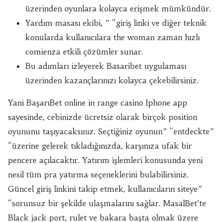
üzerinden oyunlara kolayca erişmek mümkündür.
Yardım masası ekibi, ” “giriş linki ve diğer teknik
konularda kullanıcılara the woman zaman hızlı
comienza etkili çözümler sunar.
Bu adımları izleyerek Basaribet uygulaması
üzerinden kazançlarınızı kolayca çekebilirsiniz.
Yani BaşarıBet online in range casino Iphone app
sayesinde, cebinizde ücretsiz olarak birçok position
oyununu taşıyacaksınız. Seçtiğiniz oyunun” “entdeckte”
“üzerine gelerek tıkladığınızda, karşınıza ufak bir
pencere açılacaktır. Yatırım işlemleri konusunda yeni
nesil tüm pra yatırma seçeneklerini bulabilirsiniz.
Güncel giriş linkini takip etmek, kullanıcıların siteye”
“sorunsuz bir şekilde ulaşmalarını sağlar. MasalBet’te
Black jack port, rulet ve bakara başta olmak üzere