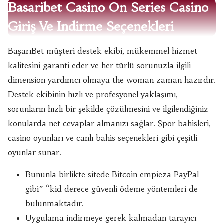
Basaribet Casino On Series Casino
Giriş Ve Indirme Seçenekleri
BaşarıBet müşteri destek ekibi, mükemmel hizmet
kalitesini garanti eder ve her türlü sorunuzla ilgili
dimension yardımcı olmaya the woman zaman hazırdır.
Destek ekibinin hızlı ve profesyonel yaklaşımı,
sorunların hızlı bir şekilde çözülmesini ve ilgilendiğiniz
konularda net cevaplar almanızı sağlar. Spor bahisleri,
casino oyunları ve canlı bahis seçenekleri gibi çeşitli
oyunlar sunar.
Bununla birlikte sitede Bitcoin empieza PayPal
gibi” “kid derece güvenli ödeme yöntemleri de
bulunmaktadır.
Uygulama indirmeye gerek kalmadan tarayıcı