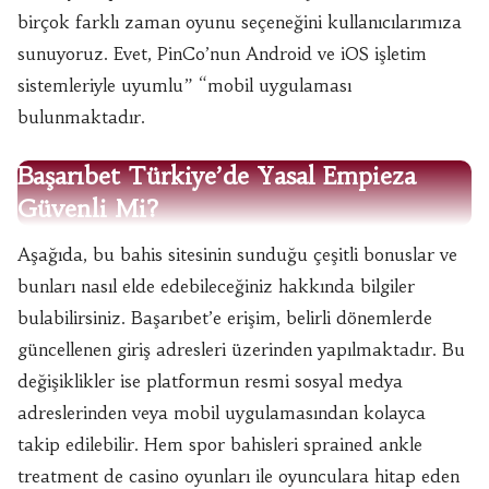
birçok farklı zaman oyunu seçeneğini kullanıcılarımıza
sunuyoruz. Evet, PinCo’nun Android ve iOS işletim
sistemleriyle uyumlu” “mobil uygulaması
bulunmaktadır.
Başarıbet Türkiye’de Yasal Empieza
Güvenli Mi?
Aşağıda, bu bahis sitesinin sunduğu çeşitli bonuslar ve
bunları nasıl elde edebileceğiniz hakkında bilgiler
bulabilirsiniz. Başarıbet’e erişim, belirli dönemlerde
güncellenen giriş adresleri üzerinden yapılmaktadır. Bu
değişiklikler ise platformun resmi sosyal medya
adreslerinden veya mobil uygulamasından kolayca
takip edilebilir. Hem spor bahisleri sprained ankle
treatment de casino oyunları ile oyunculara hitap eden