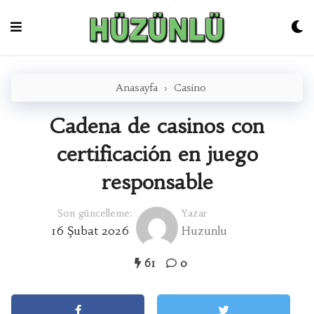
Skip
to
content
Anasayfa
›
Casino
Cadena de casinos con
certificación en juego
responsable
Son güncelleme:
Yazar
16 Şubat 2026
Huzunlu
61
0