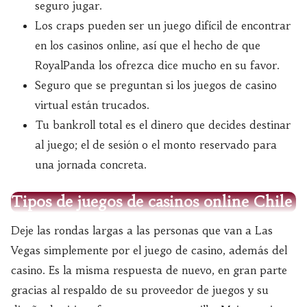
seguro jugar.
Los craps pueden ser un juego difícil de encontrar
en los casinos online, así que el hecho de que
RoyalPanda los ofrezca dice mucho en su favor.
Seguro que se preguntan si los juegos de casino
virtual están trucados.
Tu bankroll total es el dinero que decides destinar
al juego; el de sesión o el monto reservado para
una jornada concreta.
Tipos de juegos de casinos online Chile
Deje las rondas largas a las personas que van a Las
Vegas simplemente por el juego de casino, además del
casino. Es la misma respuesta de nuevo, en gran parte
gracias al respaldo de su proveedor de juegos y su