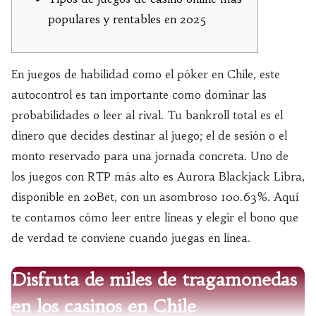
populares y rentables en 2025
En juegos de habilidad como el póker en Chile, este
autocontrol es tan importante como dominar las
probabilidades o leer al rival. Tu bankroll total es el
dinero que decides destinar al juego; el de sesión o el
monto reservado para una jornada concreta. Uno de
los juegos con RTP más alto es Aurora Blackjack Libra,
disponible en 20Bet, con un asombroso 100.63%. Aquí
te contamos cómo leer entre líneas y elegir el bono que
de verdad te conviene cuando juegas en línea.
Disfruta de miles de tragamonedas
en los casinos en Chile