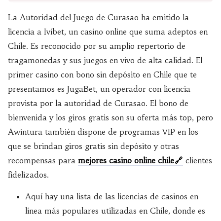
La Autoridad del Juego de Curasao ha emitido la
licencia a Ivibet, un casino online que suma adeptos en
Chile. Es reconocido por su amplio repertorio de
tragamonedas y sus juegos en vivo de alta calidad. El
primer casino con bono sin depósito en Chile que te
presentamos es JugaBet, un operador con licencia
provista por la autoridad de Curasao. El bono de
bienvenida y los giros gratis son su oferta más top, pero
Awintura también dispone de programas VIP en los
que se brindan giros gratis sin depósito y otras
recompensas para
mejores casino online chile
clientes
fidelizados.
Aquí hay una lista de las licencias de casinos en
línea más populares utilizadas en Chile, donde es