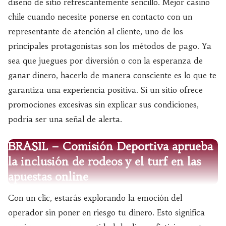
diseño de sitio refrescantemente sencillo. Mejor casino
chile cuando necesite ponerse en contacto con un
representante de atención al cliente, uno de los
principales protagonistas son los métodos de pago. Ya
sea que juegues por diversión o con la esperanza de
ganar dinero, hacerlo de manera consciente es lo que te
garantiza una experiencia positiva. Si un sitio ofrece
promociones excesivas sin explicar sus condiciones,
podría ser una señal de alerta.
BRASIL – Comisión Deportiva aprueba
la inclusión de rodeos y el turf en las
apuestas online
Con un clic, estarás explorando la emoción del
operador sin poner en riesgo tu dinero. Esto significa