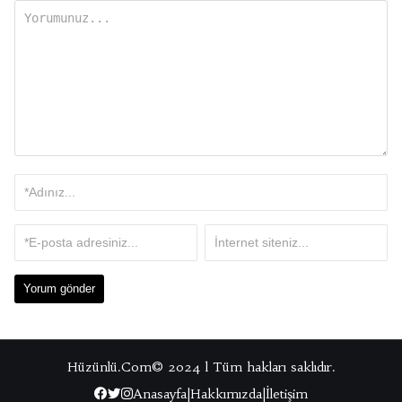
Hüzünlü.Com
© 2024 l Tüm hakları saklıdır.
Anasayfa
|
Hakkımızda
|
İletişim