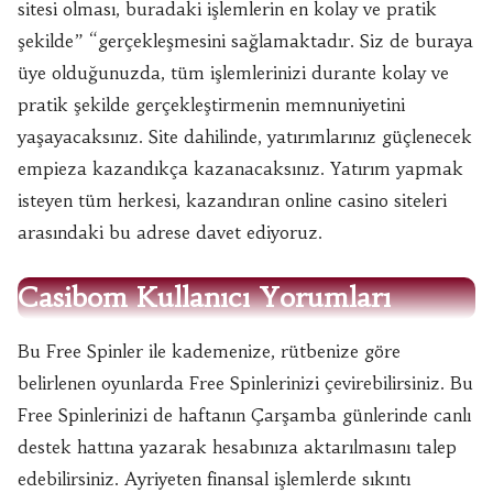
sitesi olması, buradaki işlemlerin en kolay ve pratik
şekilde” “gerçekleşmesini sağlamaktadır. Siz de buraya
üye olduğunuzda, tüm işlemlerinizi durante kolay ve
pratik şekilde gerçekleştirmenin memnuniyetini
yaşayacaksınız. Site dahilinde, yatırımlarınız güçlenecek
empieza kazandıkça kazanacaksınız. Yatırım yapmak
isteyen tüm herkesi, kazandıran online casino siteleri
arasındaki bu adrese davet ediyoruz.
Casibom Kullanıcı Yorumları
Bu Free Spinler ile kademenize, rütbenize göre
belirlenen oyunlarda Free Spinlerinizi çevirebilirsiniz. Bu
Free Spinlerinizi de haftanın Çarşamba günlerinde canlı
destek hattına yazarak hesabınıza aktarılmasını talep
edebilirsiniz. Ayriyeten finansal işlemlerde sıkıntı