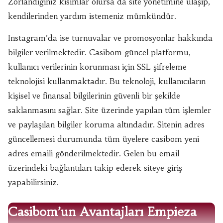
Zorlandığınız kısımlar olursa da site yönetimine ulaşıp,
kendilerinden yardım istemeniz mümkündür.
Instagram’da ise turnuvalar ve promosyonlar hakkında
bilgiler verilmektedir. Casibom güncel platformu,
kullanıcı verilerinin korunması için SSL şifreleme
teknolojisi kullanmaktadır. Bu teknoloji, kullanıcıların
kişisel ve finansal bilgilerinin güvenli bir şekilde
saklanmasını sağlar. Site üzerinde yapılan tüm işlemler
ve paylaşılan bilgiler koruma altındadır. Sitenin adres
güncellemesi durumunda tüm üyelere casibom yeni
adres emaili gönderilmektedir. Gelen bu email
üzerindeki bağlantıları takip ederek siteye giriş
yapabilirsiniz.
Casibom’un Avantajları Empieza