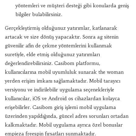
yöntemleri ve müşteri desteği gibi konularda geniş
bilgiler bulabilirsiniz.
Gerçekleştirmiş olduğunuz yatırımlar, katlanarak
artacak ve size dönüş yapacaktır. Sonra ag sitenin
güvenilir afin de çekme yöntemlerini kullanmak
suretiyle, elde etmiş olduğunuz yatırımları
değerlendirebilirsiniz. Casibom platformu,
kullanıcılarına mobil uyumluluk sunarak the woman
yerden erişim imkanı sağlamaktadır. Mobil tarayıcı
versiyonu ve indirilebilir uygulama seçenekleriyle
kullanıcılar, iOS ve Android os cihazlardan kolayca
erişebilirler. Casibom giriş işlemi mobil uygulama
üzerinden yapıldığında, güncel adres sorunları ortadan
kalkmaktadır. Mobil uygulama ayrıca özel bonuslar
empieza freespin fırsatları sunmaktadır.