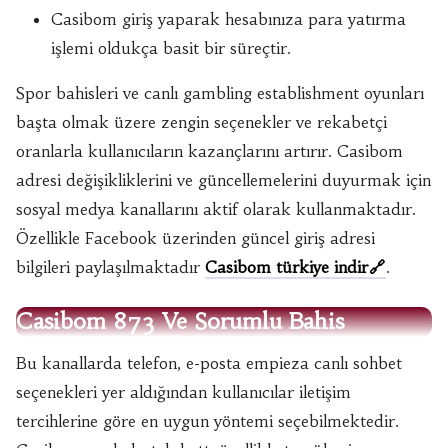
Casibom giriş yaparak hesabınıza para yatırma
işlemi oldukça basit bir süreçtir.
Spor bahisleri ve canlı gambling establishment oyunları
başta olmak üzere zengin seçenekler ve rekabetçi
oranlarla kullanıcıların kazançlarını artırır. Casibom
adresi değişikliklerini ve güncellemelerini duyurmak için
sosyal medya kanallarını aktif olarak kullanmaktadır.
Özellikle Facebook üzerinden güncel giriş adresi
bilgileri paylaşılmaktadır
Casibom türkiye indir
.
Casibom 873 Ve Sorumlu Bahis
Bu kanallarda telefon, e-posta empieza canlı sohbet
seçenekleri yer aldığından kullanıcılar iletişim
tercihlerine göre en uygun yöntemi seçebilmektedir.