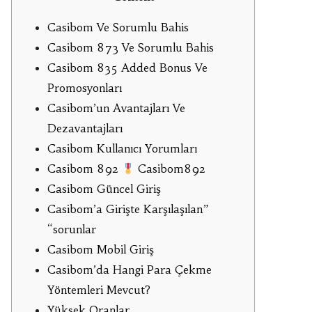
Casibom Ve Sorumlu Bahis
Casibom 873 Ve Sorumlu Bahis
Casibom 835 Added Bonus Ve
Promosyonları
Casibom’un Avantajları Ve
Dezavantajları
Casibom Kullanıcı Yorumları
Casibom 892
Casibom892
Casibom Güncel Giriş
Casibom’a Girişte Karşılaşılan”
“sorunlar
Casibom Mobil Giriş
Casibom’da Hangi Para Çekme
Yöntemleri Mevcut?
Yüksek Oranlar