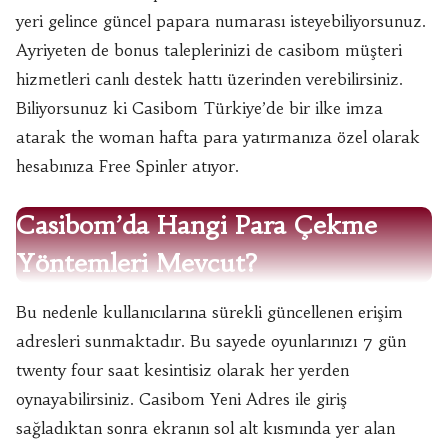
yeri gelince güncel papara numarası isteyebiliyorsunuz.
Ayriyeten de bonus taleplerinizi de casibom müşteri
hizmetleri canlı destek hattı üzerinden verebilirsiniz.
Biliyorsunuz ki Casibom Türkiye’de bir ilke imza
atarak the woman hafta para yatırmanıza özel olarak
hesabınıza Free Spinler atıyor.
Casibom’da Hangi Para Çekme
Yöntemleri Mevcut?
Bu nedenle kullanıcılarına sürekli güncellenen erişim
adresleri sunmaktadır. Bu sayede oyunlarınızı 7 gün
twenty four saat kesintisiz olarak her yerden
oynayabilirsiniz. Casibom Yeni Adres ile giriş
sağladıktan sonra ekranın sol alt kısmında yer alan