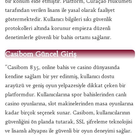
bir konum elde etmiştir. Platform, Curaçao Hükümeti
tarafından verilen lisans ile yasal olarak faaliyet
göstermektedir. Kullanıcı bilgileri sıkı güvenlik
protokolleri altında korunur empieza düzenli
denetimlerle güvenli bir bahis ortamı sağlanır.
Casibom Güncel Giriş
“Casibom 835, online bahis ve casino dünyasında
kendine sağlam bir yer edinmiş, kullanıcı dostu
arayüzü ve geniş oyun yelpazesiyle dikkat çeken bir
platformdur. Kullanıcılarına spor bahislerinden canlı
casino oyunlarına, slot makinelerinden masa oyunlarına
kadar birçok seçenek sunar. Casibom, kullanıcılarının
güvenliğini ön planda tutarak, SSL şifreleme teknolojisi
ve lisanslı altyapısı ile güvenli bir oyun deneyimi sağlar.