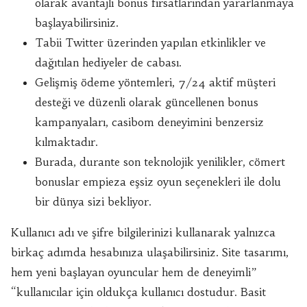
olarak avantajlı bonus fırsatlarından yararlanmaya
başlayabilirsiniz.
Tabii Twitter üzerinden yapılan etkinlikler ve
dağıtılan hediyeler de cabası.
Gelişmiş ödeme yöntemleri, 7/24 aktif müşteri
desteği ve düzenli olarak güncellenen bonus
kampanyaları, casibom deneyimini benzersiz
kılmaktadır.
Burada, durante son teknolojik yenilikler, cömert
bonuslar empieza eşsiz oyun seçenekleri ile dolu
bir dünya sizi bekliyor.
Kullanıcı adı ve şifre bilgilerinizi kullanarak yalnızca
birkaç adımda hesabınıza ulaşabilirsiniz. Site tasarımı,
hem yeni başlayan oyuncular hem de deneyimli”
“kullanıcılar için oldukça kullanıcı dostudur. Basit