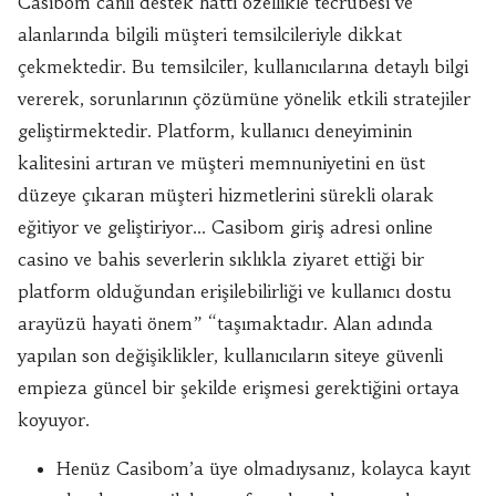
Casibom canlı destek hattı özellikle tecrübesi ve
alanlarında bilgili müşteri temsilcileriyle dikkat
çekmektedir. Bu temsilciler, kullanıcılarına detaylı bilgi
vererek, sorunlarının çözümüne yönelik etkili stratejiler
geliştirmektedir. Platform, kullanıcı deneyiminin
kalitesini artıran ve müşteri memnuniyetini en üst
düzeye çıkaran müşteri hizmetlerini sürekli olarak
eğitiyor ve geliştiriyor… Casibom giriş adresi online
casino ve bahis severlerin sıklıkla ziyaret ettiği bir
platform olduğundan erişilebilirliği ve kullanıcı dostu
arayüzü hayati önem” “taşımaktadır. Alan adında
yapılan son değişiklikler, kullanıcıların siteye güvenli
empieza güncel bir şekilde erişmesi gerektiğini ortaya
koyuyor.
Henüz Casibom’a üye olmadıysanız, kolayca kayıt