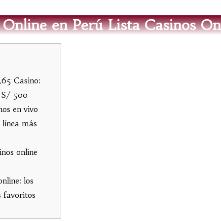
 Online en Perú Lista Casinos On
65 Casino:
 S/ 500
nos en vivo
 línea más
inos online
nline: los
 favoritos