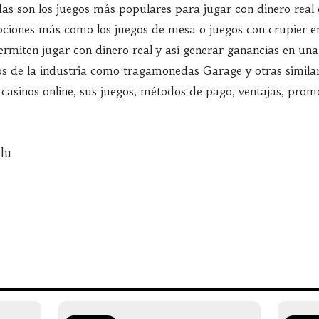
s son los juegos más populares para jugar con dinero real 
iones más como los juegos de mesa o juegos con crupier en
rmiten jugar con dinero real y así generar ganancias en un
los de la industria como tragamonedas Garage y otras simila
 casinos online, sus juegos, métodos de pago, ventajas, pro
lu