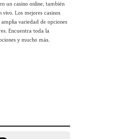
en un casino online, también
 vivo. Los mejores casinos
a amplia variedad de opciones
res. Encuentra toda la
mociones y mucho más.