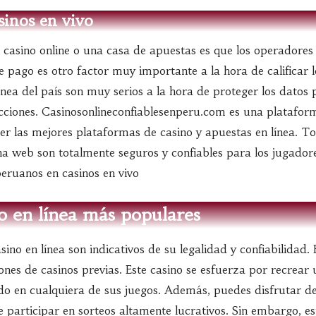
sinos en vivo
n casino online o una casa de apuestas es que los operadores 
e pago es otro factor muy importante a la hora de calificar l
ínea del país son muy serios a la hora de proteger los datos
acciones. Casinosonlineconfiablesenperu.com es una platafo
r las mejores plataformas de casino y apuestas en línea. Tod
ina web son totalmente seguros y confiables para los jugador
 peruanos en casinos en vivo
o en línea más populares
no en línea son indicativos de su legalidad y confiabilidad. 
nes de casinos previas. Este casino se esfuerza por recrea
do en cualquiera de sus juegos. Además, puedes disfrutar d
 participar en sorteos altamente lucrativos. Sin embargo, e