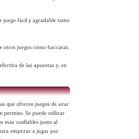
 juego fácil y agradable tanto
e otros juegos como baccarat,
efectiva de las apuestas y, en
las que ofrecen juegos de azar
n permiso. Se puede utilizar
s más confiables junto al
o para empezar a jugar por