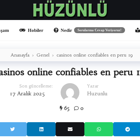
Hobiler
Nedir
Rehberler
Sorularına Cevap Veriyoruz!
Anasayfa
›
Genel
›
casinos online confiables en peru 19
asinos online confiables en peru 
Son güncelleme:
Yazar
17 Aralık 2025
Huzunlu
65
0