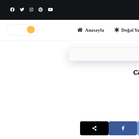
Skip
to
content
Anasayfa
Doğal Yaşam
c