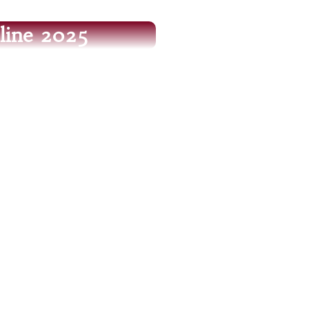
line 2025