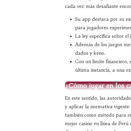
cada vez más desafiante encon
Su app destaca por su exc
para jugadores experime
La ley específica sobre el 
Además de los juegos men
dados y keno.
Con un límite financiero,
última instancia, a una ex
¿Cómo jugar en los ca
En este sentido, las autorida
y aplicar la normativa vigent
también como método para reti
mejor casino en línea de Perú 