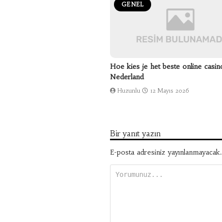
GENEL
Hoe kies je het beste online casin
Nederland
Huzunlu
12 Mayıs 2026
Bir yanıt yazın
E-posta adresiniz yayınlanmayacak.