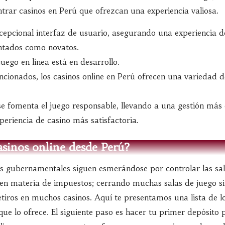
trar casinos en Perú que ofrezcan una experiencia valiosa.
epcional interfaz de usuario, asegurando una experiencia de
ntados como novatos.
juego en línea está en desarrollo.
cionados, los casinos online en Perú ofrecen una variedad d
 se fomenta el juego responsable, llevando a una gestión más 
periencia de casino más satisfactoria.
sinos online desde Perú?
des gubernamentales siguen esmerándose por controlar las sa
e en materia de impuestos; cerrando muchas salas de juego si
ros en muchos casinos. Aquí te presentamos una lista de lo
que lo ofrece. El siguiente paso es hacer tu primer depósit