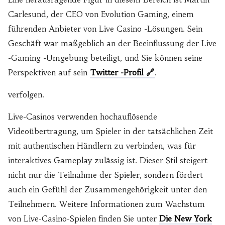
Carlesund, der CEO von Evolution Gaming, einem
führenden Anbieter von Live Casino -Lösungen. Sein
Geschäft war maßgeblich an der Beeinflussung der Live
-Gaming -Umgebung beteiligt, und Sie können seine
Perspektiven auf sein
Twitter -Profil
.
verfolgen.
Live-Casinos verwenden hochauflösende
Videoübertragung, um Spieler in der tatsächlichen Zeit
mit authentischen Händlern zu verbinden, was für
interaktives Gameplay zulässig ist. Dieser Stil steigert
nicht nur die Teilnahme der Spieler, sondern fördert
auch ein Gefühl der Zusammengehörigkeit unter den
Teilnehmern. Weitere Informationen zum Wachstum
von Live-Casino-Spielen finden Sie unter
Die New York