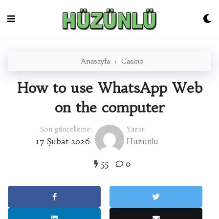
Skip
to
content
Anasayfa
›
Casino
How to use WhatsApp Web
on the computer
Son güncelleme:
Yazar
17 Şubat 2026
Huzunlu
55
0