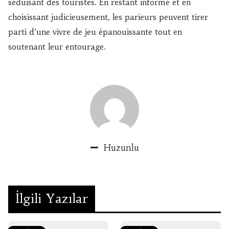
séduisant des touristes. En restant informé et en
choisissant judicieusement, les parieurs peuvent tirer
parti d’une vivre de jeu épanouissante tout en
soutenant leur entourage.
Huzunlu
İlgili Yazılar