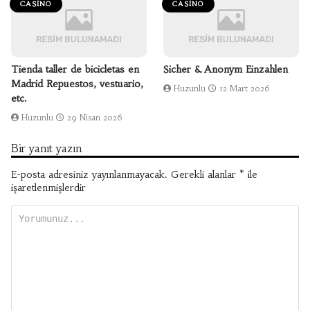
CASINO
CASINO
Tienda taller de bicicletas en
Sicher & Anonym Einzahlen
Madrid Repuestos, vestuario,
Huzunlu
12 Mart 2026
etc.
Huzunlu
29 Nisan 2026
Bir yanıt yazın
E-posta adresiniz yayınlanmayacak.
Gerekli alanlar
*
ile
işaretlenmişlerdir