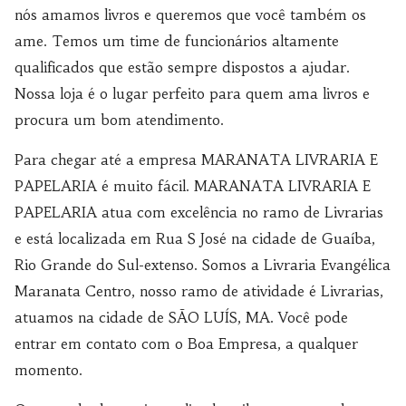
nós amamos livros e queremos que você também os
ame. Temos um time de funcionários altamente
qualificados que estão sempre dispostos a ajudar.
Nossa loja é o lugar perfeito para quem ama livros e
procura um bom atendimento.
Para chegar até a empresa MARANATA LIVRARIA E
PAPELARIA é muito fácil. MARANATA LIVRARIA E
PAPELARIA atua com excelência no ramo de Livrarias
e está localizada em Rua S José na cidade de Guaíba,
Rio Grande do Sul-extenso. Somos a Livraria Evangélica
Maranata Centro, nosso ramo de atividade é Livrarias,
atuamos na cidade de SÃO LUÍS, MA. Você pode
entrar em contato com o Boa Empresa, a qualquer
momento.