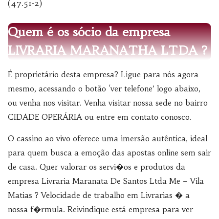
(47.51-2)
Quem é os sócio da empresa
LIVRARIA MARANATHA LTDA ?
É proprietário desta empresa? Ligue para nós agora
mesmo, acessando o botão ‘ver telefone’ logo abaixo,
ou venha nos visitar. Venha visitar nossa sede no bairro
CIDADE OPERÁRIA ou entre em contato conosco.
O cassino ao vivo oferece uma imersão autêntica, ideal
para quem busca a emoção das apostas online sem sair
de casa. Quer valorar os servi�os e produtos da
empresa Livraria Maranata De Santos Ltda Me – Vila
Matias ? Velocidade de trabalho em Livrarias � a
nossa f�rmula. Reivindique está empresa para ver