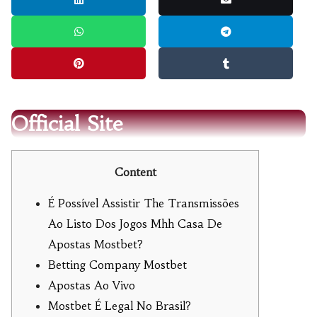
Official Site
Content
É Possível Assistir The Transmissões
Ao Listo Dos Jogos Mhh Casa De
Apostas Mostbet?
Betting Company Mostbet
Apostas Ao Vivo
Mostbet É Legal No Brasil?