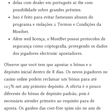
delas com dealer em português at the com
possibilidade sobre grandes prêmios.
Isso é feito para evitar fameuses abusos do
programa e violações 2 Termos e Condições da
Mostbet.
Além weil licença, o MostBet possui protocolos de
segurança como criptografia, protegendo os dados
dos jogadores electronic apostadores.
Observe que você tem que apostar o bônus e o
depósito inicial dentro de 8 dias. Os novos jogadores no
casino online podem reclamar um bônus para até
125% not any primeiro depósito. A oferta é o pouco
diferente do bônus de depósito padrão, pois é
necessário atender primeiro ao requisito para de
aposta. Os ganhos das cost-free spins são no ano de