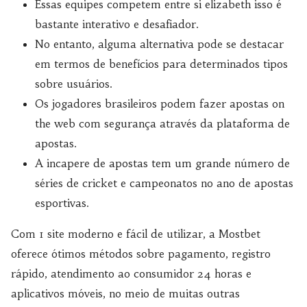
Essas equipes competem entre si elizabeth isso é
bastante interativo e desafiador.
No entanto, alguma alternativa pode se destacar
em termos de benefícios para determinados tipos
sobre usuários.
Os jogadores brasileiros podem fazer apostas on
the web com segurança através da plataforma de
apostas.
A incapere de apostas tem um grande número de
séries de cricket e campeonatos no ano de apostas
esportivas.
Com 1 site moderno e fácil de utilizar, a Mostbet
oferece ótimos métodos sobre pagamento, registro
rápido, atendimento ao consumidor 24 horas e
aplicativos móveis, no meio de muitas outras