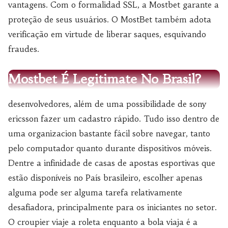
vantagens. Com o formalidad SSL, a Mostbet garante a
proteção de seus usuários. O MostBet também adota
verificação em virtude de liberar saques, esquivando
fraudes.
Mostbet É Legitimate No Brasil?
desenvolvedores, além de uma possibilidade de sony
ericsson fazer um cadastro rápido. Tudo isso dentro de
uma organizacion bastante fácil sobre navegar, tanto
pelo computador quanto durante dispositivos móveis.
Dentre a infinidade de casas de apostas esportivas que
estão disponíveis no País brasileiro, escolher apenas
alguma pode ser alguma tarefa relativamente
desafiadora, principalmente para os iniciantes no setor.
O croupier viaje a roleta enquanto a bola viaja é a