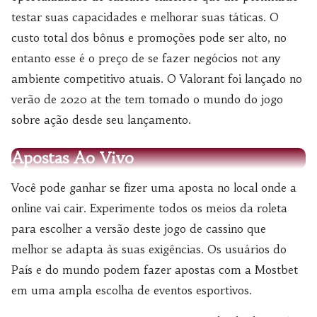
testar suas capacidades e melhorar suas táticas. O
custo total dos bônus e promoções pode ser alto, no
entanto esse é o preço de se fazer negócios not any
ambiente competitivo atuais. O Valorant foi lançado no
verão de 2020 at the tem tomado o mundo do jogo
sobre ação desde seu lançamento.
Apostas Ao Vivo
Você pode ganhar se fizer uma aposta no local onde a
online vai cair. Experimente todos os meios da roleta
para escolher a versão deste jogo de cassino que
melhor se adapta às suas exigências. Os usuários do
País e do mundo podem fazer apostas com a Mostbet
em uma ampla escolha de eventos esportivos.