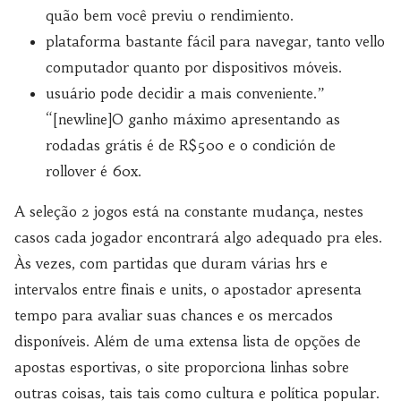
quão bem você previu o rendimiento.
plataforma bastante fácil para navegar, tanto vello
computador quanto por dispositivos móveis.
usuário pode decidir a mais conveniente.”
“[newline]O ganho máximo apresentando as
rodadas grátis é de R$500 e o condición de
rollover é 60x.
A seleção 2 jogos está na constante mudança, nestes
casos cada jogador encontrará algo adequado pra eles.
Às vezes, com partidas que duram várias hrs e
intervalos entre finais e units, o apostador apresenta
tempo para avaliar suas chances e os mercados
disponíveis. Além de uma extensa lista de opções de
apostas esportivas, o site proporciona linhas sobre
outras coisas, tais tais como cultura e política popular.