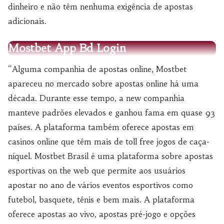
dinheiro e não têm nenhuma exigência de apostas
adicionais.
Mostbet App Bd Login
“Alguma companhia de apostas online, Mostbet
apareceu no mercado sobre apostas online há uma
década. Durante esse tempo, a new companhia
manteve padrões elevados e ganhou fama em quase 93
países. A plataforma também oferece apostas em
casinos online que têm mais de toll free jogos de caça-
níquel. Mostbet Brasil é uma plataforma sobre apostas
esportivas on the web que permite aos usuários
apostar no ano de vários eventos esportivos como
futebol, basquete, tênis e bem mais. A plataforma
oferece apostas ao vivo, apostas pré-jogo e opções