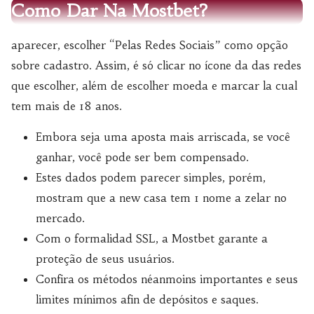
Como Dar Na Mostbet?
aparecer, escolher “Pelas Redes Sociais” como opção
sobre cadastro. Assim, é só clicar no ícone da das redes
que escolher, além de escolher moeda e marcar la cual
tem mais de 18 anos.
Embora seja uma aposta mais arriscada, se você
ganhar, você pode ser bem compensado.
Estes dados podem parecer simples, porém,
mostram que a new casa tem 1 nome a zelar no
mercado.
Com o formalidad SSL, a Mostbet garante a
proteção de seus usuários.
Confira os métodos néanmoins importantes e seus
limites mínimos afin de depósitos e saques.