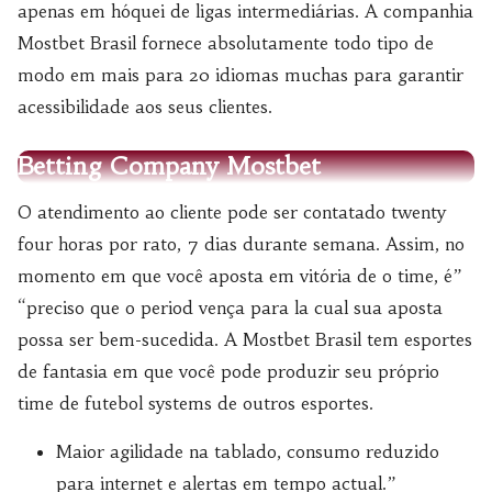
apenas em hóquei de ligas intermediárias. A companhia
Mostbet Brasil fornece absolutamente todo tipo de
modo em mais para 20 idiomas muchas para garantir
acessibilidade aos seus clientes.
Betting Company Mostbet
O atendimento ao cliente pode ser contatado twenty
four horas por rato, 7 dias durante semana. Assim, no
momento em que você aposta em vitória de o time, é”
“preciso que o period vença para la cual sua aposta
possa ser bem-sucedida. A Mostbet Brasil tem esportes
de fantasia em que você pode produzir seu próprio
time de futebol systems de outros esportes.
Maior agilidade na tablado, consumo reduzido
para internet e alertas em tempo actual.”