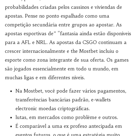
probabilidades criadas pelos cassinos e viviendas de
apostas. Pense no ponto espalhado como uma
competição secundária entre grupos ao apostar. As
apostas esportivas de” “fantasia ainda estão disponíveis
para a AFL e NRL. As apostas da CSGO continuam a
crescer internacionalmente e the Mostbet incluiu o
esporte como zona integrante de sua oferta. Os games
são jogados essencialmente em todo u mundo, em
muchas ligas e em diferentes níveis.
Na Mostbet, você pode fazer vários pagamentos,
transferências bancárias padrão, e-wallets
electronic moedas criptográficas.
lutas, em mercados como problème e outros.
É comparável a uma ex profeso antecipada em
eventos futuros, o que é uma estratégia muito