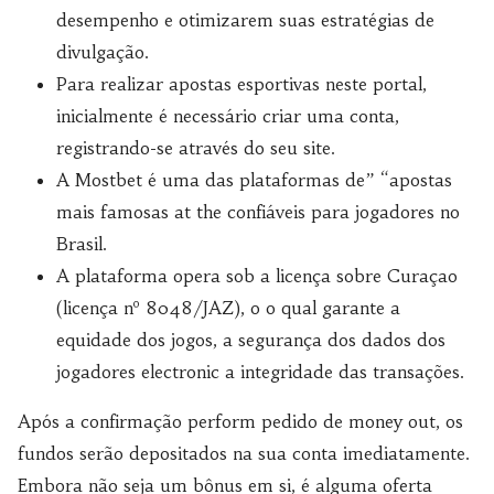
desempenho e otimizarem suas estratégias de
divulgação.
Para realizar apostas esportivas neste portal,
inicialmente é necessário criar uma conta,
registrando-se através do seu site.
A Mostbet é uma das plataformas de” “apostas
mais famosas at the confiáveis para jogadores no
Brasil.
A plataforma opera sob a licença sobre Curaçao
(licença nº 8048/JAZ), o o qual garante a
equidade dos jogos, a segurança dos dados dos
jogadores electronic a integridade das transações.
Após a confirmação perform pedido de money out, os
fundos serão depositados na sua conta imediatamente.
Embora não seja um bônus em si, é alguma oferta