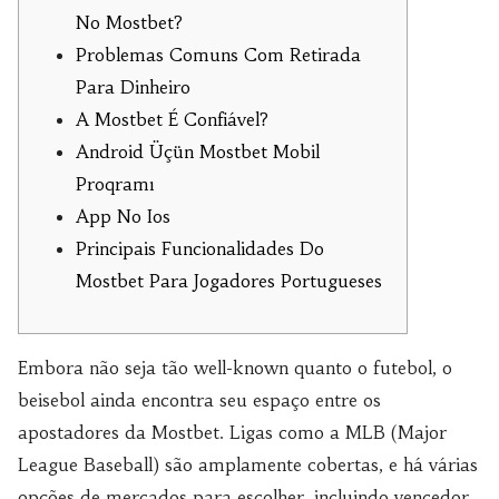
No Mostbet?
Problemas Comuns Com Retirada
Para Dinheiro
A Mostbet É Confiável?
Android Üçün Mostbet Mobil
Proqramı
App No Ios
Principais Funcionalidades Do
Mostbet Para Jogadores Portugueses
Embora não seja tão well-known quanto o futebol, o
beisebol ainda encontra seu espaço entre os
apostadores da Mostbet. Ligas como a MLB (Major
League Baseball) são amplamente cobertas, e há várias
opções de mercados para escolher, incluindo vencedor