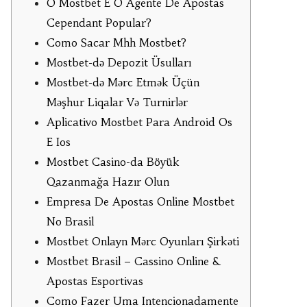
O Mostbet É O Agente De Apostas
Cependant Popular?
Como Sacar Mhh Mostbet?
Mostbet-də Depozit Üsulları
Mostbet-də Mərc Etmək Üçün
Məşhur Liqalar Və Turnirlər
Aplicativo Mostbet Para Android Os
E Ios
Mostbet Casino-da Böyük
Qazanmağa Hazır Olun
Empresa De Apostas Online Mostbet
No Brasil
Mostbet Onlayn Mərc Oyunları Şirkəti
Mostbet Brasil – Cassino Online &
Apostas Esportivas
Como Fazer Uma Intencionadamente