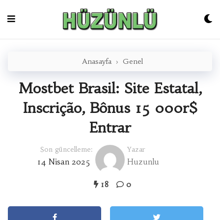
Skip
to
content
Anasayfa
›
Genel
Mostbet Brasil: Site Estatal,
Inscrição, Bônus 15 000r$
Entrar
Son güncelleme:
Yazar
14 Nisan 2025
Huzunlu
18
0