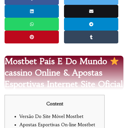
Mostbet País E Do Mundo
cassino Online & Apostas
Esportivas Internet Site Oficial
Content
Versão Do Site Móvel Mostbet
Apostas Esportivas On-line Mostbet