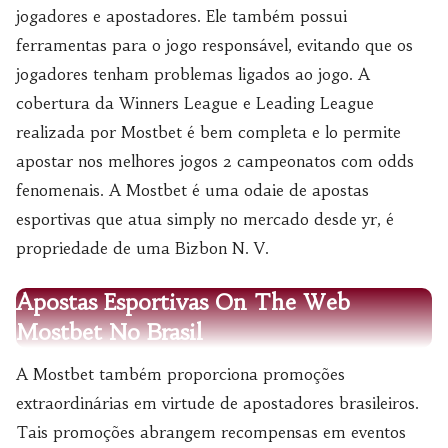
jogadores e apostadores. Ele também possui
ferramentas para o jogo responsável, evitando que os
jogadores tenham problemas ligados ao jogo. A
cobertura da Winners League e Leading League
realizada por Mostbet é bem completa e lo permite
apostar nos melhores jogos 2 campeonatos com odds
fenomenais. A Mostbet é uma odaie de apostas
esportivas que atua simply no mercado desde yr, é
propriedade de uma Bizbon N. V.
Apostas Esportivas On The Web
Mostbet No Brasil
A Mostbet também proporciona promoções
extraordinárias em virtude de apostadores brasileiros.
Tais promoções abrangem recompensas em eventos