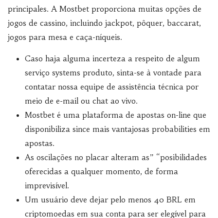
principales. A Mostbet proporciona muitas opções de
jogos de cassino, incluindo jackpot, pôquer, baccarat,
jogos para mesa e caça-níqueis.
Caso haja alguma incerteza a respeito de algum
serviço systems produto, sinta-se à vontade para
contatar nossa equipe de assistência técnica por
meio de e-mail ou chat ao vivo.
Mostbet é uma plataforma de apostas on-line que
disponibiliza since mais vantajosas probabilities em
apostas.
As oscilações no placar alteram as” “posibilidades
oferecidas a qualquer momento, de forma
imprevisível.
Um usuário deve dejar pelo menos 40 BRL em
criptomoedas em sua conta para ser elegível para