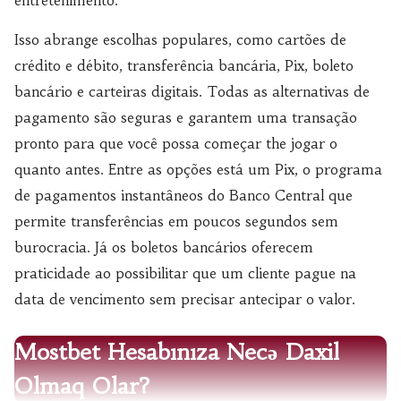
entretenimento.
Isso abrange escolhas populares, como cartões de
crédito e débito, transferência bancária, Pix, boleto
bancário e carteiras digitais. Todas as alternativas de
pagamento são seguras e garantem uma transação
pronto para que você possa começar the jogar o
quanto antes. Entre as opções está um Pix, o programa
de pagamentos instantâneos do Banco Central que
permite transferências em poucos segundos sem
burocracia. Já os boletos bancários oferecem
praticidade ao possibilitar que um cliente pague na
data de vencimento sem precisar antecipar o valor.
Mostbet Hesabınıza Necə Daxil
Olmaq Olar?