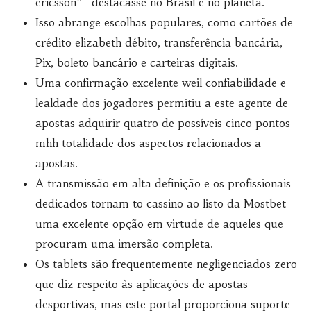
ericsson” “destacasse no Brasil e no planeta.
Isso abrange escolhas populares, como cartões de
crédito elizabeth débito, transferência bancária,
Pix, boleto bancário e carteiras digitais.
Uma confirmação excelente weil confiabilidade e
lealdade dos jogadores permitiu a este agente de
apostas adquirir quatro de possíveis cinco pontos
mhh totalidade dos aspectos relacionados a
apostas.
A transmissão em alta definição e os profissionais
dedicados tornam to cassino ao listo da Mostbet
uma excelente opção em virtude de aqueles que
procuram uma imersão completa.
Os tablets são frequentemente negligenciados zero
que diz respeito às aplicações de apostas
desportivas, mas este portal proporciona suporte