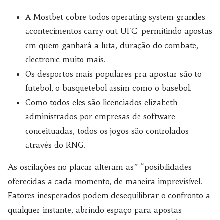
A Mostbet cobre todos operating system grandes
acontecimentos carry out UFC, permitindo apostas
em quem ganhará a luta, duração do combate,
electronic muito mais.
Os desportos mais populares pra apostar são to
futebol, o basquetebol assim como o basebol.
Como todos eles são licenciados elizabeth
administrados por empresas de software
conceituadas, todos os jogos são controlados
através do RNG.
As oscilações no placar alteram as” “posibilidades
oferecidas a cada momento, de maneira imprevisível.
Fatores inesperados podem desequilibrar o confronto a
qualquer instante, abrindo espaço para apostas