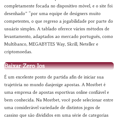
completamente focada no dispositivo móvel, e o site foi
desenhado” “por uma equipe de designers muito
competentes, o que regreso a jogabilidade por parte do
usuário simples. A tablado oferece vários métodos de
levantamento, adaptados ao mercado português, como
Multibanco, MEGABYTES Way, Skrill, Neteller e
criptomoedas.
Baixar Zero Ios
É um excelente ponto de partida afin de iniciar sua
trajetória no mundo dasjenige apostas. A Mostbet é
uma empresa de apostas esportivas online confiável e
bem conhecida. Na Mostbet, você pode selecionar entre
uma considerável variedade de distintos jogos de
cassino que são divididos em uma série de categorias