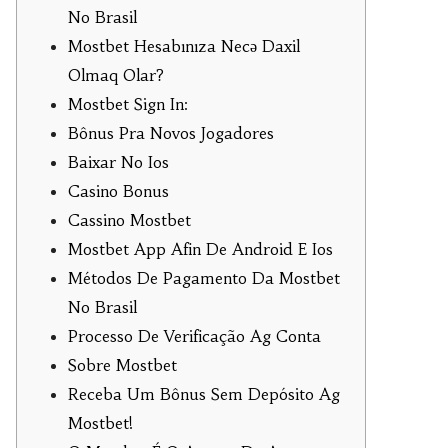
No Brasil
Mostbet Hesabınıza Necə Daxil
Olmaq Olar?
Mostbet Sign In:
Bônus Pra Novos Jogadores
Baixar No Ios
Casino Bonus
Cassino Mostbet
Mostbet App Afin De Android E Ios
Métodos De Pagamento Da Mostbet
No Brasil
Processo De Verificação Ag Conta
Sobre Mostbet
Receba Um Bônus Sem Depósito Ag
Mostbet!