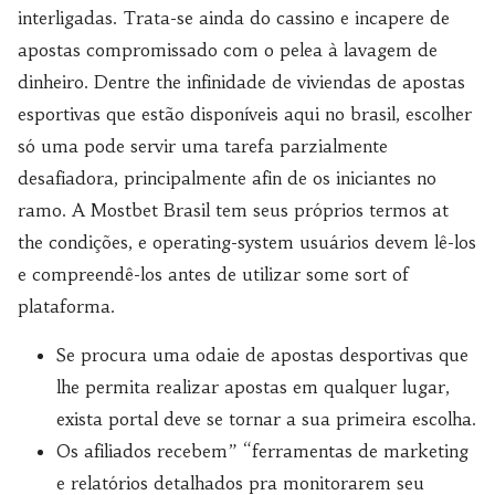
interligadas. Trata-se ainda do cassino e incapere de
apostas compromissado com o pelea à lavagem de
dinheiro. Dentre the infinidade de viviendas de apostas
esportivas que estão disponíveis aqui no brasil, escolher
só uma pode servir uma tarefa parzialmente
desafiadora, principalmente afin de os iniciantes no
ramo. A Mostbet Brasil tem seus próprios termos at
the condições, e operating-system usuários devem lê-los
e compreendê-los antes de utilizar some sort of
plataforma.
Se procura uma odaie de apostas desportivas que
lhe permita realizar apostas em qualquer lugar,
exista portal deve se tornar a sua primeira escolha.
Os afiliados recebem” “ferramentas de marketing
e relatórios detalhados pra monitorarem seu