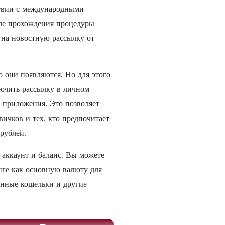
ствии с международными
сле прохождения процедуры
я на новостную рассылку от
о они появляются. Но для этого
лючить рассылку в личном
о приложения. Это позволяет
ичков и тех, кто предпочитает
рублей.
аккаунт и баланс. Вы можете
нге как основную валюту для
онные кошельки и другие