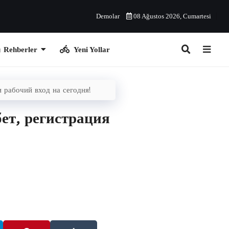
Demolar
08 Ağustos 2026, Cumartesi
Yeni Yollar
 рабочий вход на сегодня!
ет, регистрация