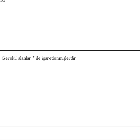
Gerekli alanlar
*
ile işaretlenmişlerdir