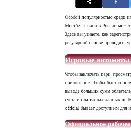
Особой популярностью среди иг
Мостбет казино в России может
Здесь вы узнаете, как зарегист
регулярной основе проводит ту
Игровые автоматы 
Чтобы заключать пари, просматр
приложение. Чтобы быстро пол
выводе больших сумм обязатель
счета и платежных данных не бу
official бывает доступным для 
Официальное рабочее 