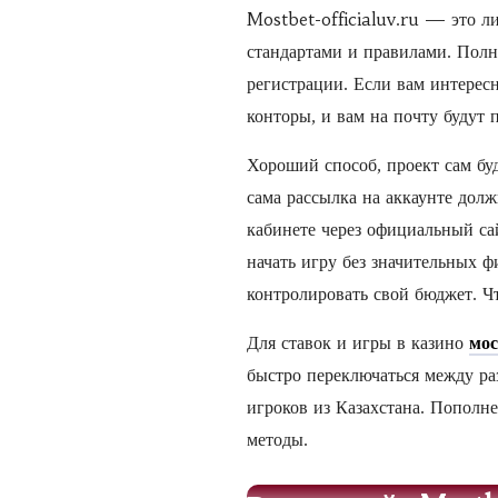
Mostbet-officialuv.ru — это л
стандартами и правилами. Полн
регистрации. Если вам интересн
конторы, и вам на почту будут 
Хороший способ, проект сам буд
сама рассылка на аккаунте дол
кабинете через официальный сай
начать игру без значительных 
контролировать свой бюджет. Чт
Для ставок и игры в казино
мос
быстро переключаться между ра
игроков из Казахстана. Пополн
методы.