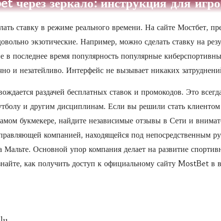
et через зеркало: инструкция для игро
лать ставку в режиме реального времени. На сайте Мостбет, п
овольно экзотические. Например, можно сделать ставку на рез
е в последнее время популярность популярные киберспортивн
чно и незатейливо. Интерфейс не вызывает никаких затруднени
ждается раздачей бесплатных ставок и промокодов. Это всег
тболу и другим дисциплинам. Если вы решили стать клиентом
самом букмекере, найдите независимые отзывы в Сети и внимат
правляющей компанией, находящейся под непосредственным ру
а Мальте. Основной упор компания делает на развитие спортив
знайте, как получить доступ к официальному сайту MostBet в 
lu