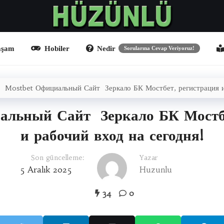
Hobiler
Nedir
Rehberler
Sorularına Cevap Veriyoruz!
›
Mostbet Официальный Сайт ️ Зеркало БК Мостбет, регистрация и
льный Сайт ️ Зеркало БК Мостб
и рабочий вход на сегодня!
Son güncelleme:
Yazar
5 Aralık 2025
Huzunlu
34
0