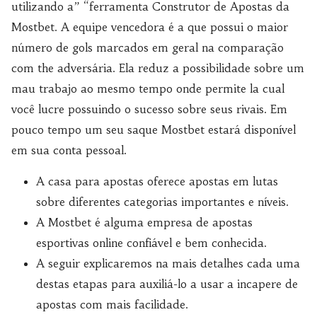
utilizando a” “ferramenta Construtor de Apostas da
Mostbet. A equipe vencedora é a que possui o maior
número de gols marcados em geral na comparação
com the adversária. Ela reduz a possibilidade sobre um
mau trabajo ao mesmo tempo onde permite la cual
você lucre possuindo o sucesso sobre seus rivais. Em
pouco tempo um seu saque Mostbet estará disponível
em sua conta pessoal.
A casa para apostas oferece apostas em lutas
sobre diferentes categorias importantes e níveis.
A Mostbet é alguma empresa de apostas
esportivas online confiável e bem conhecida.
A seguir explicaremos na mais detalhes cada uma
destas etapas para auxiliá-lo a usar a incapere de
apostas com mais facilidade.