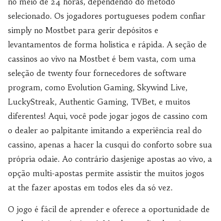
no meio de 24 horas, dependendo do método
selecionado. Os jogadores portugueses podem confiar
simply no Mostbet para gerir depósitos e
levantamentos de forma holistica e rápida. A seção de
cassinos ao vivo na Mostbet é bem vasta, com uma
seleção de twenty four fornecedores de software
program, como Evolution Gaming, Skywind Live,
LuckyStreak, Authentic Gaming, TVBet, e muitos
diferentes! Aqui, você pode jogar jogos de cassino com
o dealer ao palpitante imitando a experiência real do
cassino, apenas a hacer la cusqui do conforto sobre sua
própria odaie. Ao contrário dasjenige apostas ao vivo, a
opção multi-apostas permite assistir the muitos jogos
at the fazer apostas em todos eles da só vez.
O jogo é fácil de aprender e oferece a oportunidade de