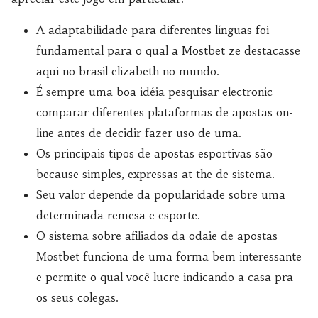
A adaptabilidade para diferentes línguas foi
fundamental para o qual a Mostbet ze destacasse
aqui no brasil elizabeth no mundo.
É sempre uma boa idéia pesquisar electronic
comparar diferentes plataformas de apostas on-
line antes de decidir fazer uso de uma.
Os principais tipos de apostas esportivas são
because simples, expressas at the de sistema.
Seu valor depende da popularidade sobre uma
determinada remesa e esporte.
O sistema sobre afiliados da odaie de apostas
Mostbet funciona de uma forma bem interessante
e permite o qual você lucre indicando a casa pra
os seus colegas.