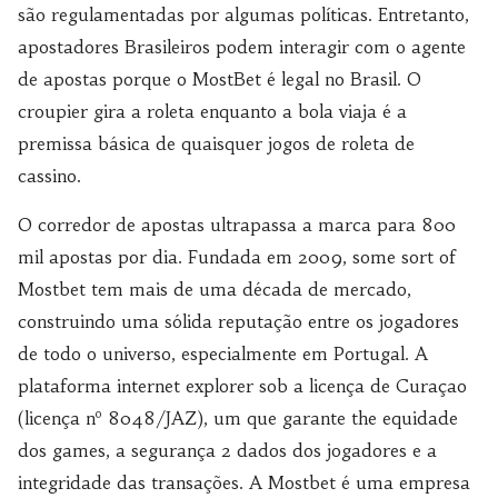
são regulamentadas por algumas políticas. Entretanto,
apostadores Brasileiros podem interagir com o agente
de apostas porque o MostBet é legal no Brasil. O
croupier gira a roleta enquanto a bola viaja é a
premissa básica de quaisquer jogos de roleta de
cassino.
O corredor de apostas ultrapassa a marca para 800
mil apostas por dia. Fundada em 2009, some sort of
Mostbet tem mais de uma década de mercado,
construindo uma sólida reputação entre os jogadores
de todo o universo, especialmente em Portugal. A
plataforma internet explorer sob a licença de Curaçao
(licença nº 8048/JAZ), um que garante the equidade
dos games, a segurança 2 dados dos jogadores e a
integridade das transações. A Mostbet é uma empresa