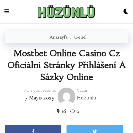
Skip
to
content
Anasayfa
›
Genel
Mostbet Online Casino Cz
Oficiální Stránky Přihlášení A
Sázky Online
Son güncelleme:
Yazar
7 Mayıs 2025
Huzunlu
16
0