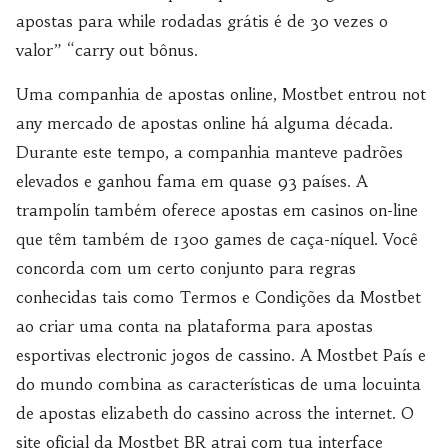
apostas para while rodadas grátis é de 30 vezes o
valor” “carry out bônus.
Uma companhia de apostas online, Mostbet entrou not
any mercado de apostas online há alguma década.
Durante este tempo, a companhia manteve padrões
elevados e ganhou fama em quase 93 países. A
trampolín também oferece apostas em casinos on-line
que têm também de 1300 games de caça-níquel. Você
concorda com um certo conjunto para regras
conhecidas tais como Termos e Condições da Mostbet
ao criar uma conta na plataforma para apostas
esportivas electronic jogos de cassino. A Mostbet País e
do mundo combina as características de uma locuinta
de apostas elizabeth do cassino across the internet. O
site oficial da Mostbet BR atrai com tua interface