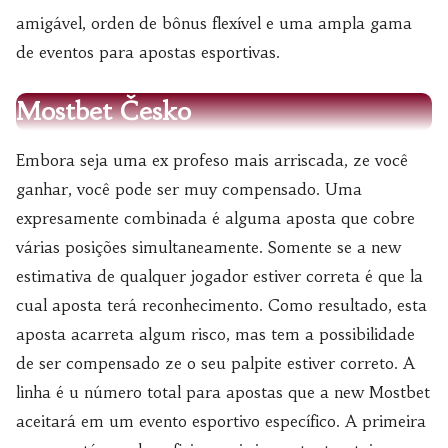
amigável, orden de bônus flexível e uma ampla gama
de eventos para apostas esportivas.
Mostbet Česko
Embora seja uma ex profeso mais arriscada, ze você
ganhar, você pode ser muy compensado. Uma
expresamente combinada é alguma aposta que cobre
várias posições simultaneamente. Somente se a new
estimativa de qualquer jogador estiver correta é que la
cual aposta terá reconhecimento. Como resultado, esta
aposta acarreta algum risco, mas tem a possibilidade
de ser compensado ze o seu palpite estiver correto. A
linha é u número total para apostas que a new Mostbet
aceitará em um evento esportivo específico. A primeira