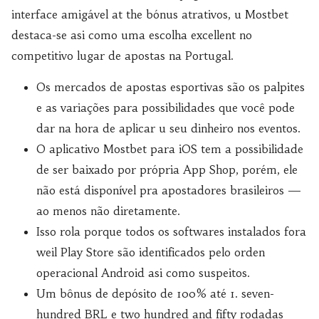
interface amigável at the bónus atrativos, u Mostbet
destaca-se asi como uma escolha excellent no
competitivo lugar de apostas na Portugal.
Os mercados de apostas esportivas são os palpites
e as variações para possibilidades que você pode
dar na hora de aplicar u seu dinheiro nos eventos.
O aplicativo Mostbet para iOS tem a possibilidade
de ser baixado por própria App Shop, porém, ele
não está disponível pra apostadores brasileiros —
ao menos não diretamente.
Isso rola porque todos os softwares instalados fora
weil Play Store são identificados pelo orden
operacional Android asi como suspeitos.
Um bônus de depósito de 100% até 1. seven-
hundred BRL e two hundred and fifty rodadas