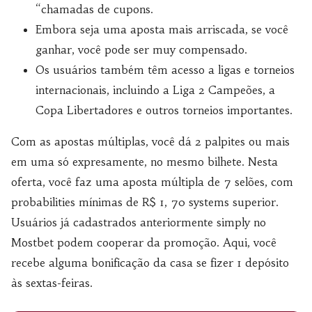
“chamadas de cupons.
Embora seja uma aposta mais arriscada, se você
ganhar, você pode ser muy compensado.
Os usuários também têm acesso a ligas e torneios
internacionais, incluindo a Liga 2 Campeões, a
Copa Libertadores e outros torneios importantes.
Com as apostas múltiplas, você dá 2 palpites ou mais
em uma só expresamente, no mesmo bilhete. Nesta
oferta, você faz uma aposta múltipla de 7 selões, com
probabilities mínimas de R$ 1, 70 systems superior.
Usuários já cadastrados anteriormente simply no
Mostbet podem cooperar da promoção. Aqui, você
recebe alguma bonificação da casa se fizer 1 depósito
às sextas-feiras.