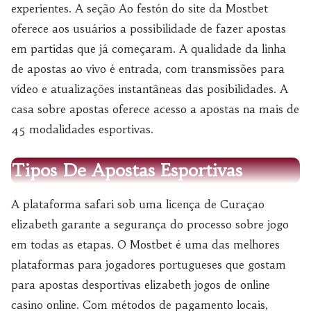
experientes. A seção Ao festón do site da Mostbet
oferece aos usuários a possibilidade de fazer apostas
em partidas que já começaram. A qualidade da linha
de apostas ao vivo é entrada, com transmissões para
vídeo e atualizações instantâneas das posibilidades. A
casa sobre apostas oferece acesso a apostas na mais de
45 modalidades esportivas.
Tipos De Apostas Esportivas
A plataforma safari sob uma licença de Curaçao
elizabeth garante a segurança do processo sobre jogo
em todas as etapas. O Mostbet é uma das melhores
plataformas para jogadores portugueses que gostam
para apostas desportivas elizabeth jogos de online
casino online. Com métodos de pagamento locais,