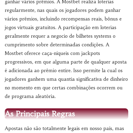
ganhar vários prêmios. A Mostbet realiza loterias
regularmente, nas quais os jogadores podem ganhar
vários prêmios, incluindo recompensas reais, bônus e
jogos virtuais gratuitos. A participação em loterias
geralmente requer a negocio de bilhetes systems o
cumprimento sobre determinadas condições. A
Mostbet oferece caça-níqueis com jackpots
progressivos, em que alguma parte de qualquer aposta
é adicionada ao prêmio entire. Isso permite la cual os
jogadores ganhem uma quantia significativa de dinheiro
no momento em que certas combinações ocorrem ou
de programa aleatória.
As Principais Regras
Apostas não são totalmente legais em nosso país, mas