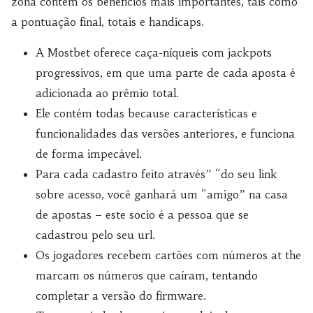
zona contém os beneficios mais importantes, tais como
a pontuação final, totais e handicaps.
A Mostbet oferece caça-níqueis com jackpots
progressivos, em que uma parte de cada aposta é
adicionada ao prêmio total.
Ele contém todas because características e
funcionalidades das versões anteriores, e funciona
de forma impecável.
Para cada cadastro feito através” “do seu link
sobre acesso, você ganhará um “amigo” na casa
de apostas – este socio é a pessoa que se
cadastrou pelo seu url.
Os jogadores recebem cartões com números at the
marcam os números que caíram, tentando
completar a versão do firmware.