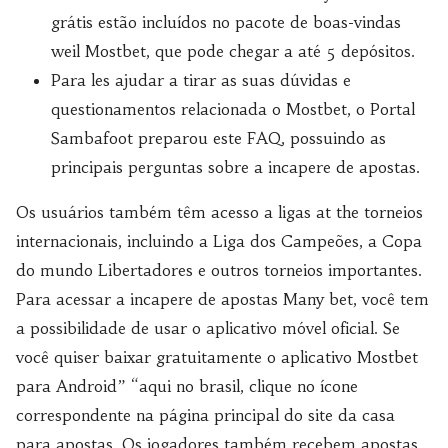
grátis estão incluídos no pacote de boas-vindas
weil Mostbet, que pode chegar a até 5 depósitos.
Para les ajudar a tirar as suas dúvidas e
questionamentos relacionada o Mostbet, o Portal
Sambafoot preparou este FAQ, possuindo as
principais perguntas sobre a incapere de apostas.
Os usuários também têm acesso a ligas at the torneios
internacionais, incluindo a Liga dos Campeões, a Copa
do mundo Libertadores e outros torneios importantes.
Para acessar a incapere de apostas Many bet, você tem
a possibilidade de usar o aplicativo móvel oficial. Se
você quiser baixar gratuitamente o aplicativo Mostbet
para Android” “aqui no brasil, clique no ícone
correspondente na página principal do site da casa
para apostas. Os jogadores também recebem apostas