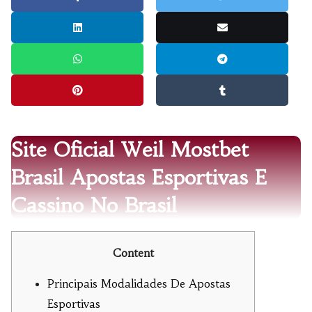
Site Oficial Weil Mostbet
Brasil Apostas Esportivas E
Cassino No Brasil
Content
Principais Modalidades De Apostas
Esportivas