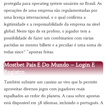
protegida para operating system usuários no Brasil. As
operações de uma empresa são regulamentadas por
uma licença internacional, o o qual confirma a
legitimidade e a responsabilidade da empresa na nível
global. Neste tipo de ex profeso, o jogador tem a
possibilidade de fazer um combination com várias
partidas no mesmo bilhete e a peculiar é uma soma de
todas since” “apostas feitas.
Mostbet País E Do Mundo – Login E
Registro
Também subsiste um cassino ao vivo que lo permite
aproveitar diversos jogos com jogadores reais
espalhados ao redor do planeta. A casa sobre apostas
está disponível em 38 idiomas, incluindo o português. A