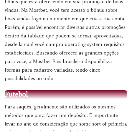
bônus que está oferecendo em sua promoção de boas-
vindas. Na Mostbet, você tem acesso o bônus sobre
boas-vindas logo no momento em que cria a tua conta.
Porém, é possível encontrar diversas outras promoções
dentro da tablado que podem se tornar aproveitadas,
desde la cual você cumpra operating system requisitos
estabelecidos. Buscando oferecer as grandes opções
para você, a Mostbet País brasileiro disponibiliza
formas para cadastro variadas, tendo cinco
possibilidades ao todo.
Futebol
Para saques, geralmente são utilizados os mesmos
métodos que para fazer um depósito. É importante
levar no ano de consideração que some sort of primeira