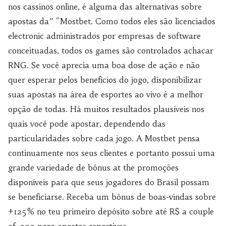
nos cassinos online, é alguma das alternativas sobre
apostas da” “Mostbet. Como todos eles são licenciados
electronic administrados por empresas de software
conceituadas, todos os games são controlados achacar
RNG. Se você aprecia uma boa dose de ação e não
quer esperar pelos beneficios do jogo, disponibilizar
suas apostas na área de esportes ao vivo é a melhor
opção de todas. Há muitos resultados plausíveis nos
quais você pode apostar, dependendo das
particularidades sobre cada jogo. A Mostbet pensa
continuamente nos seus clientes e portanto possui uma
grande variedade de bônus at the promoções
disponíveis para que seus jogadores do Brasil possam
se beneficiarse. Receba um bônus de boas-vindas sobre
+125% no teu primeiro depósito sobre até R$ a couple