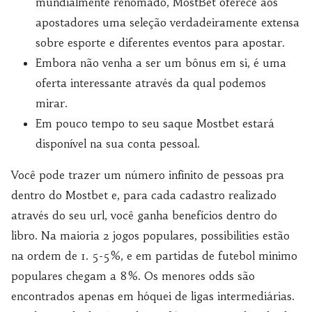
mundialmente renomado, MostBet oferece aos
apostadores uma seleção verdadeiramente extensa
sobre esporte e diferentes eventos para apostar.
Embora não venha a ser um bônus em si, é uma
oferta interessante através da qual podemos
mirar.
Em pouco tempo to seu saque Mostbet estará
disponível na sua conta pessoal.
Você pode trazer um número infinito de pessoas pra
dentro do Mostbet e, para cada cadastro realizado
através do seu url, você ganha benefícios dentro do
libro. Na maioria 2 jogos populares, possibilities estão
na ordem de 1. 5-5%, e em partidas de futebol minimo
populares chegam a 8%. Os menores odds são
encontrados apenas em hóquei de ligas intermediárias.