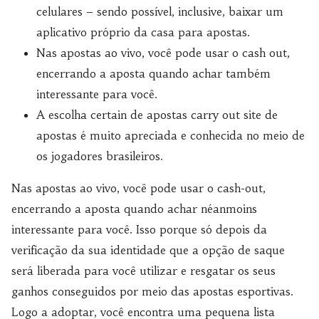
celulares – sendo possível, inclusive, baixar um
aplicativo próprio da casa para apostas.
Nas apostas ao vivo, você pode usar o cash out,
encerrando a aposta quando achar também
interessante para você.
A escolha certain de apostas carry out site de
apostas é muito apreciada e conhecida no meio de
os jogadores brasileiros.
Nas apostas ao vivo, você pode usar o cash-out,
encerrando a aposta quando achar néanmoins
interessante para você. Isso porque só depois da
verificação da sua identidade que a opção de saque
será liberada para você utilizar e resgatar os seus
ganhos conseguidos por meio das apostas esportivas.
Logo a adoptar, você encontra uma pequena lista