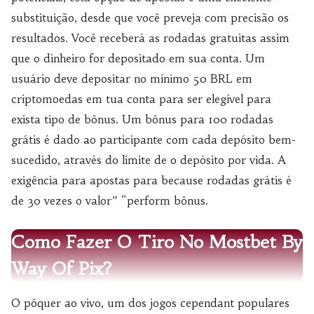
substituição, desde que você preveja com precisão os
resultados. Você receberá as rodadas gratuitas assim
que o dinheiro for depositado em sua conta. Um
usuário deve depositar no mínimo 50 BRL em
criptomoedas em tua conta para ser elegível para
exista tipo de bônus. Um bônus para 100 rodadas
grátis é dado ao participante com cada depósito bem-
sucedido, através do limite de o depósito por vida. A
exigência para apostas para because rodadas grátis é
de 30 vezes o valor” “perform bônus.
Como Fazer O Tiro No Mostbet By
Way Of Pix?
O pôquer ao vivo, um dos jogos cependant populares