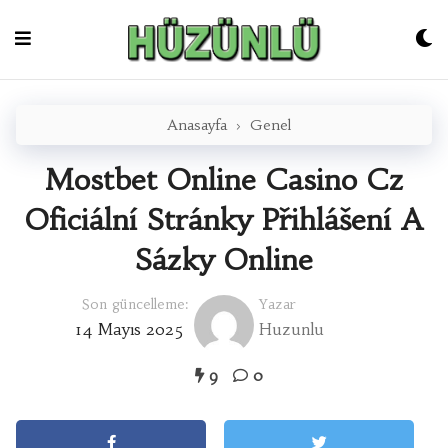
Skip
to
content
Anasayfa
›
Genel
Mostbet Online Casino Cz
Oficiální Stránky Přihlášení A
Sázky Online
Son güncelleme:
Yazar
14 Mayıs 2025
Huzunlu
9
0