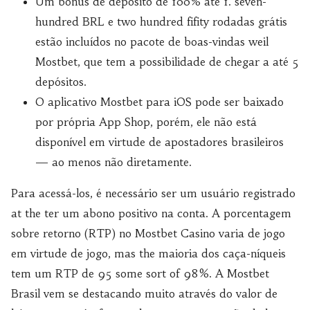
Um bônus de depósito de 100% até 1. seven-
hundred BRL e two hundred fifity rodadas grátis
estão incluídos no pacote de boas-vindas weil
Mostbet, que tem a possibilidade de chegar a até 5
depósitos.
O aplicativo Mostbet para iOS pode ser baixado
por própria App Shop, porém, ele não está
disponível em virtude de apostadores brasileiros
— ao menos não diretamente.
Para acessá-los, é necessário ser um usuário registrado
at the ter um abono positivo na conta. A porcentagem
sobre retorno (RTP) no Mostbet Casino varia de jogo
em virtude de jogo, mas the maioria dos caça-níqueis
tem um RTP de 95 some sort of 98%. A Mostbet
Brasil vem se destacando muito através do valor de