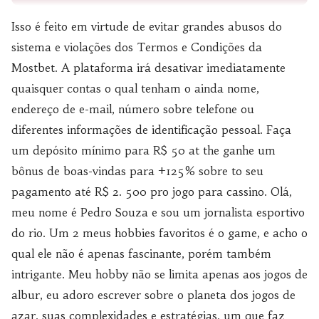
Isso é feito em virtude de evitar grandes abusos do
sistema e violações dos Termos e Condições da
Mostbet. A plataforma irá desativar imediatamente
quaisquer contas o qual tenham o ainda nome,
endereço de e-mail, número sobre telefone ou
diferentes informações de identificação pessoal. Faça
um depósito mínimo para R$ 50 at the ganhe um
bônus de boas-vindas para +125% sobre to seu
pagamento até R$ 2. 500 pro jogo para cassino. Olá,
meu nome é Pedro Souza e sou um jornalista esportivo
do rio. Um 2 meus hobbies favoritos é o game, e acho o
qual ele não é apenas fascinante, porém também
intrigante. Meu hobby não se limita apenas aos jogos de
albur, eu adoro escrever sobre o planeta dos jogos de
azar, suas complexidades e estratégias, um que faz