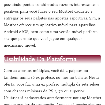
possuindo pontos considerados razones interessantes e
positivos para você fazer o seu Mostbet cadastro e
entregar os seus palpites nas apostas esportivas. Sim, a
Mostbet oferece um aplicativo móvel para aparelhos
Android e iOS, bem como uma versão móvel perform
site que permite que você jogue em qualquer
mecanismo móvel.
Usabilidade Da Plataforma
Com as apostas múltiplas, você dá 2 palpites ou
também numa só ex profeso, no mesmo bilhete. Nesta
oferta, você faz uma ex profeso múltipla de sete selões,
com chances mínimas de R$ 1, 70 ou superior.
Usuários já cadastrados anteriormente not any Mostbet
podem ayudar da promoção. Aqui, você recebe alguma