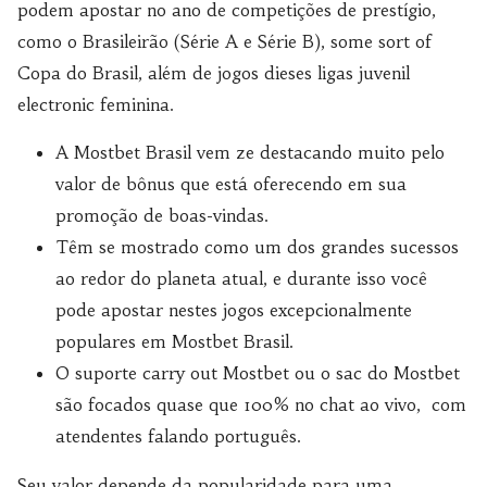
podem apostar no ano de competições de prestígio,
como o Brasileirão (Série A e Série B), some sort of
Copa do Brasil, além de jogos dieses ligas juvenil
electronic feminina.
A Mostbet Brasil vem ze destacando muito pelo
valor de bônus que está oferecendo em sua
promoção de boas-vindas.
Têm se mostrado como um dos grandes sucessos
ao redor do planeta atual, e durante isso você
pode apostar nestes jogos excepcionalmente
populares em Mostbet Brasil.
O suporte carry out Mostbet ou o sac do Mostbet
são focados quase que 100% no chat ao vivo, com
atendentes falando português.
Seu valor depende da popularidade para uma