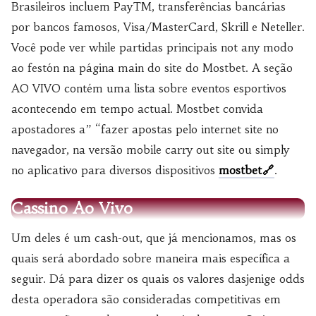
Brasileiros incluem PayTM, transferências bancárias
por bancos famosos, Visa/MasterCard, Skrill e Neteller.
Você pode ver while partidas principais not any modo
ao festón na página main do site do Mostbet. A seção
AO VIVO contém uma lista sobre eventos esportivos
acontecendo em tempo actual. Mostbet convida
apostadores a” “fazer apostas pelo internet site no
navegador, na versão mobile carry out site ou simply
no aplicativo para diversos dispositivos
mostbet
.
Cassino Ao Vivo
Um deles é um cash-out, que já mencionamos, mas os
quais será abordado sobre maneira mais específica a
seguir. Dá para dizer os quais os valores dasjenige odds
desta operadora são consideradas competitivas em