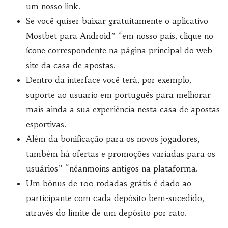
um nosso link.
Se você quiser baixar gratuitamente o aplicativo
Mostbet para Android” “em nosso país, clique no
ícone correspondente na página principal do web-
site da casa de apostas.
Dentro da interface você terá, por exemplo,
suporte ao usuario em português para melhorar
mais ainda a sua experiência nesta casa de apostas
esportivas.
Além da bonificação para os novos jogadores,
também há ofertas e promoções variadas para os
usuários” “néanmoins antigos na plataforma.
Um bônus de 100 rodadas grátis é dado ao
participante com cada depósito bem-sucedido,
através do limite de um depósito por rato.