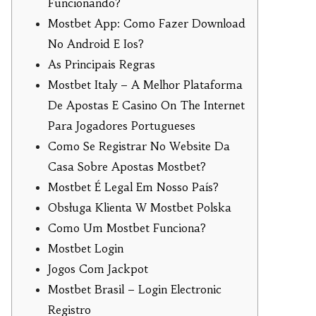
Funcionando?
Mostbet App: Como Fazer Download
No Android E Ios?
As Principais Regras
Mostbet Italy – A Melhor Plataforma
De Apostas E Casino On The Internet
Para Jogadores Portugueses
Como Se Registrar No Website Da
Casa Sobre Apostas Mostbet?
Mostbet É Legal Em Nosso País?
Obsługa Klienta W Mostbet Polska
Como Um Mostbet Funciona?
Mostbet Login
Jogos Com Jackpot
Mostbet Brasil – Login Electronic
Registro