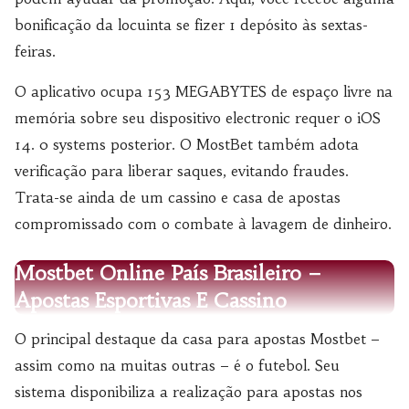
bonificação da locuinta se fizer 1 depósito às sextas-
feiras.
O aplicativo ocupa 153 MEGABYTES de espaço livre na
memória sobre seu dispositivo electronic requer o iOS
14. 0 systems posterior. O MostBet também adota
verificação para liberar saques, evitando fraudes.
Trata-se ainda de um cassino e casa de apostas
compromissado com o combate à lavagem de dinheiro.
Mostbet Online País Brasileiro –
Apostas Esportivas E Cassino
O principal destaque da casa para apostas Mostbet –
assim como na muitas outras – é o futebol. Seu
sistema disponibiliza a realização para apostas nos