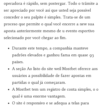
operadora é rápido, sem postergar. Todo o trâmite a
ser apreciado por você así que usted seja possível
conceder o seu palpite é simples. Trata-se de um
proceso que permite o qual você encerre a new sua
aposta anteriormente mesmo de u evento esportivo
selecionado por você chegar ao fim.
Durante este tempo, a companhia manteve
padrões elevados e ganhou fama em quase 93
países.
A seção Ao listo do site weil Mostbet oferece aos
usuários a possibilidade de fazer apostas em
partidas o qual já começaram.
A Mostbet tem um registro de conta simples, o o
qual é uma enorme vantagem.
O site é responsivo e se adequa a telas para