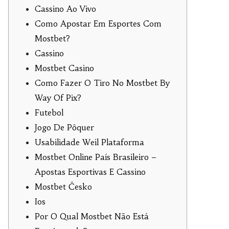
Cassino Ao Vivo
Como Apostar Em Esportes Com
Mostbet?
Cassino
Mostbet Casino
Como Fazer O Tiro No Mostbet By
Way Of Pix?
Futebol
Jogo De Pôquer
Usabilidade Weil Plataforma
Mostbet Online País Brasileiro –
Apostas Esportivas E Cassino
Mostbet Česko
Ios
Por O Qual Mostbet Não Está