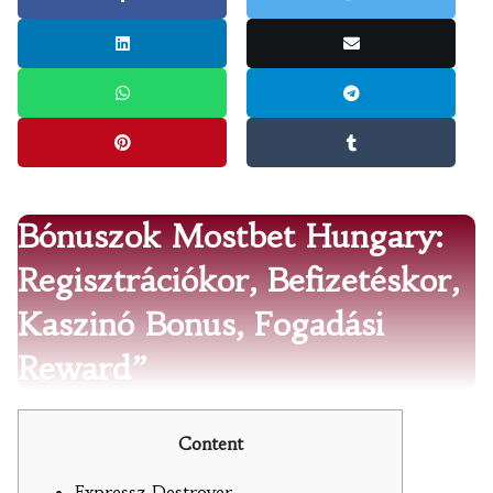
Bónuszok Mostbet Hungary:
Regisztrációkor, Befizetéskor,
Kaszinó Bonus, Fogadási
Reward”
Content
Expressz Destroyer