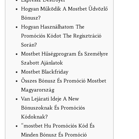
Hogyan Működik A Mostbet Üdvözlő
Bónusz?
Hogyan Használhatom The
Promóciós Kódot The Regisztráció
Során?
Mostbet Hűségprogram És Személyre
Szabott Ajánlatok
Mostbet Blackfriday
Összes Bónusz És Promóció Mostbet
Magyarország
Van Lejárati Ideje A New
Bónuszoknak És Promóciós
Kódoknak?
“mostbet Hu Promóciós Kód És
Minden Bónusz És Promóció