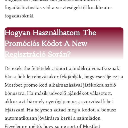
fogadásbiztosítás véd a veszteségektől kockázatos
fogadásoknál.
Hogyan Használhatom The
Promóciós Kódot A New
Regisztráció Során?
De ezek the feltételek a sport ajándékra vonatkoznak,
bár a fiók létrehozásakor felajánlják, hogy cserélje ezt a
Mostbet promo kod alkalmazásával játékokra szóló
bónuszra. Ha másik üdvözlő ajándékot választott,
akkor azt bármely nyerőgépen x45 szorzóval lehet
lejátszani. Ha helyesen adtad meg a kódot, a bónusz
automatikusan jóváírásra kerül a számládon.
Figyelemre méltó, hogy some sort of Mostbet