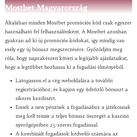
Mostbet Magyarország
Általában minden Mostbet promóciós kód csak egyszer
használható fel felhasználónként. A Mostbet azonban
gyakran ad ki új promóciós kódokat, így mindig van
esély egy új bónusz megszerzésére. Győződjön meg
róla, hogy naprakészen követi a legújabb ajánlataikat,
hogy a legtöbbet hozhassa ki a fogadási élményéből.
Látogasson el a cég weboldalára a további
regisztrációhoz, és kapjon egy üdvözlő bónuszt a
sikeres kezdésért.
Ennek a new pénznek a fogadásához a játékosnak
meg kell tennie a teljes bónusz összegét a kaszinó
nyerőgépeiben 25-szeres fogadással.
A kombinált fogadások kedvelői számára az