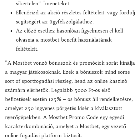
sikertelen” “meneteket.
Ellenőrizd az akció részletes feltételeit, vagy fordulj
segítségért az ügyfélszolgálathoz.
Az előző esethez hasonlóan figyelmesen el kell
olvasnia a mostbet benefit használatának
feltételeit.
“A Mostbet vonzó bónuszok és promóciók sorát kínálja
a magyar játékosoknak. Ezek a bónuszok mind some
sort of sportfogadási részleg, head az online kaszinó
számára elérhetők. Legalább 5000 Ft-os első
befizetések esetén 125% – os bónusz áll rendelkezésre,
amelyet 250 ingyenes pörgetés kísér a kiválasztott
nyerőgépekben. A Mostbet Promo Code egy egyedi
karakterkombináció, amelyet a Mostbet, egy vezető
online fogadási platform biztosít.