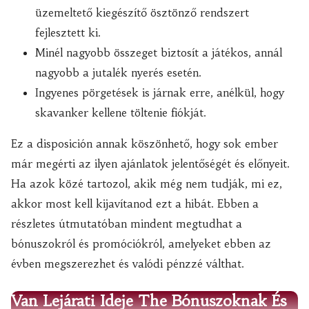
üzemeltető kiegészítő ösztönző rendszert
fejlesztett ki.
Minél nagyobb összeget biztosít a játékos, annál
nagyobb a jutalék nyerés esetén.
Ingyenes pörgetések is járnak erre, anélkül, hogy
skavanker kellene töltenie fiókját.
Ez a disposición annak köszönhető, hogy sok ember
már megérti az ilyen ajánlatok jelentőségét és előnyeit.
Ha azok közé tartozol, akik még nem tudják, mi ez,
akkor most kell kijavítanod ezt a hibát. Ebben a
részletes útmutatóban mindent megtudhat a
bónuszokról és promóciókról, amelyeket ebben az
évben megszerezhet és valódi pénzzé válthat.
Van Lejárati Ideje The Bónuszoknak És