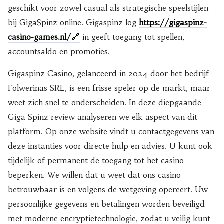
geschikt voor zowel casual als strategische speelstijlen
bij GigaSpinz online. Gigaspinz log
https://gigaspinz-
casino-games.nl/
in geeft toegang tot spellen,
accountsaldo en promoties.
Gigaspinz Casino, gelanceerd in 2024 door het bedrijf
Folwerinas SRL, is een frisse speler op de markt, maar
weet zich snel te onderscheiden. In deze diepgaande
Giga Spinz review analyseren we elk aspect van dit
platform. Op onze website vindt u contactgegevens van
deze instanties voor directe hulp en advies. U kunt ook
tijdelijk of permanent de toegang tot het casino
beperken. We willen dat u weet dat ons casino
betrouwbaar is en volgens de wetgeving opereert. Uw
persoonlijke gegevens en betalingen worden beveiligd
met moderne encryptietechnologie, zodat u veilig kunt