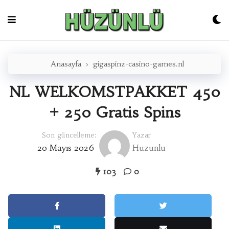
Skip
to
content
Anasayfa
›
gigaspinz-casino-games.nl
NL WELKOMSTPAKKET 450
+ 250 Gratis Spins
Son güncelleme:
Yazar
20 Mayıs 2026
Huzunlu
103
0