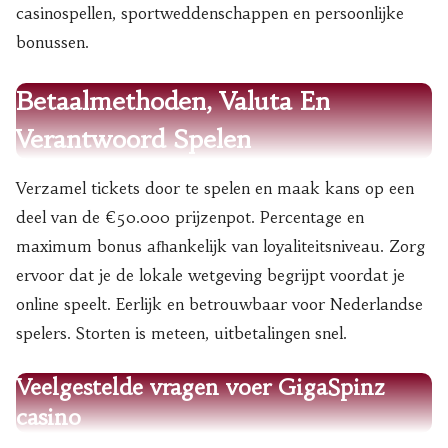
casinospellen, sportweddenschappen en persoonlijke
bonussen.
Betaalmethoden, Valuta En
Verantwoord Spelen
Verzamel tickets door te spelen en maak kans op een
deel van de €50.000 prijzenpot. Percentage en
maximum bonus afhankelijk van loyaliteitsniveau. Zorg
ervoor dat je de lokale wetgeving begrijpt voordat je
online speelt. Eerlijk en betrouwbaar voor Nederlandse
spelers. Storten is meteen, uitbetalingen snel.
Veelgestelde vragen voer GigaSpinz
casino