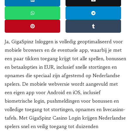
Ja, GigaSpinz Inloggen is volledig geoptimaliseerd voor
mobiele browsers en de eventuele app, waarbij je met
een paar tikken toegang krijgt tot alle spellen, bonussen
en betaalopties in EUR, inclusief snelle stortingen en
opnames die speciaal zijn afgestemd op Nederlandse
spelers. De mobiele webversie wordt aangevuld met
een eigen app voor Android en iOS, inclusief
biometrische login, pushmeldingen voor bonussen en
volledige toegang tot stortingen, opnames en livecasino-
tafels. Met GigaSpinz Casino Login krijgen Nederlandse
spelers snel en veilig toegang tot duizenden