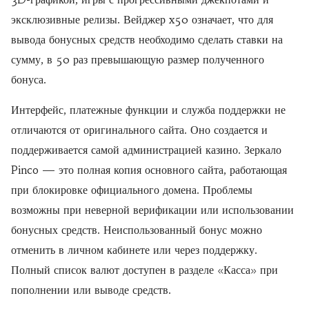
эксклюзивные релизы. Вейджер x50 означает, что для
вывода бонусных средств необходимо сделать ставки на
сумму, в 50 раз превышающую размер полученного
бонуса.
Интерфейс, платежные функции и служба поддержки не
отличаются от оригинального сайта. Оно создается и
поддерживается самой администрацией казино. Зеркало
Pinco — это полная копия основного сайта, работающая
при блокировке официального домена. Проблемы
возможны при неверной верификации или использовании
бонусных средств. Неиспользованный бонус можно
отменить в личном кабинете или через поддержку.
Полный список валют доступен в разделе «Касса» при
пополнении или выводе средств.