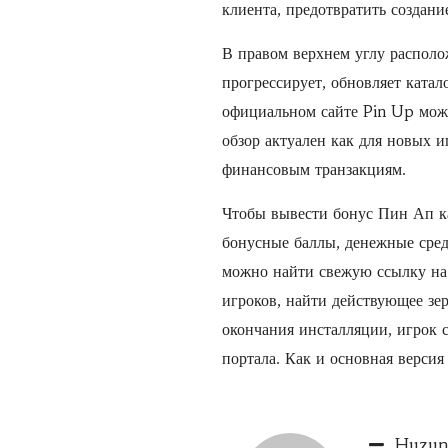
клиента, предотвратить создани
В правом верхнем углу располо
прогрессирует, обновляет катал
официальном сайте Pin Up можн
обзор актуален как для новых 
финансовым транзакциям.
Чтобы вывести бонус Пин Ап ка
бонусные баллы, денежные сред
можно найти свежую ссылку на
игроков, найти действующее зе
окончания инсталляции, игрок 
портала. Как и основная версия
Huzun