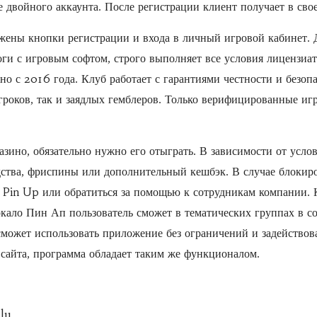
е двойного аккаунта. После регистрации клиент получает в сво
жены кнопки регистрации и входа в личный игровой кабинет. Д
оги с игровым софтом, строго выполняет все условия лицензиат
о с 2016 года. Клуб работает с гарантиями честности и безоп
игроков, так и заядлых гемблеров. Только верифицированные и
зино, обязательно нужно его отыграть. В зависимости от усло
ства, фриспины или дополнительный кешбэк. В случае блокиро
 Pin Up или обратиться за помощью к сотрудникам компании.
ркало Пин Ап пользователь сможет в тематических группах в 
сможет использовать приложение без ограничений и задействов
 сайта, программа обладает таким же функционалом.
lu