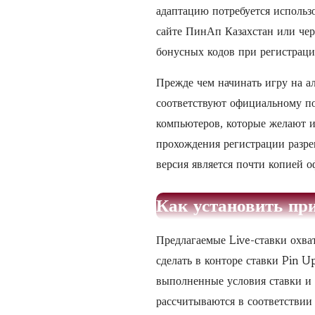
адаптацию потребуется использ
сайте ПинАп Казахстан или че
бонусных кодов при регистраци
Прежде чем начинать игру на ал
соответствуют официальному по
компьютеров, которые желают иг
прохождения регистрации разре
версия является почти копией 
Как установить пр
Предлагаемые Live-ставки охва
сделать в конторе ставки Pin U
выполненные условия ставки и 
рассчитываются в соответствии