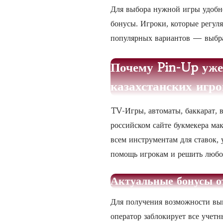
Для выбора нужной игры удобно
бонусы. Игроки, которые регу
популярных вариантов — выбрат
Почему Pin-Up уже 
казахстанских игр
TV-Игры, автоматы, баккарат, в
российском сайте букмекера мак
всем инструментам для ставок,
помощь игрокам и решить любо
Актуальные бонусы о
Для получения возможности вы
оператор заблокирует все учет