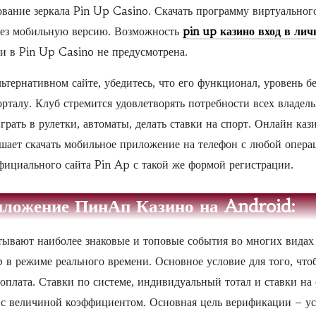
ование зеркала Pin Up Casino. Скачать программу виртуальног
рез мобильную версию. Возможность
pin up казино вход в ли
и в Pin Up Casino не предусмотрена.
ьтернативном сайте, убедитесь, что его функционал, уровень 
рталу. Клуб стремится удовлетворять потребности всех владе
рать в рулетки, автоматы, делать ставки на спорт. Онлайн ка
шает скачать мобильное приложение на телефон с любой опер
официального сайта Pin Ap с такой же формой регистрации.
иложение ПинАп Казино на Android:
тывают наиболее знаковые и топовые события во многих видах
p в режиме реального времени. Основное условие для того, что
оплата. Ставки по системе, индивидуальный тотал и ставки на
 с величиной коэффициентом. Основная цель верификации – ус