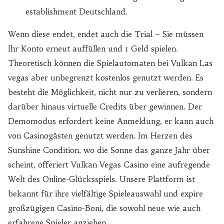
establishment Deutschland.
Wenn diese endet, endet auch die Trial – Sie müssen
Ihr Konto erneut auffüllen und 1 Geld spielen.
Theoretisch können die Spielautomaten bei Vulkan Las
vegas aber unbegrenzt kostenlos genutzt werden. Es
besteht die Möglichkeit, nicht nur zu verlieren, sondern
darüber hinaus virtuelle Credits über gewinnen. Der
Demomodus erfordert keine Anmeldung, er kann auch
von Casinogästen genutzt werden. Im Herzen des
Sunshine Condition, wo die Sonne das ganze Jahr über
scheint, offeriert Vulkan Vegas Casino eine aufregende
Welt des Online-Glücksspiels. Unsere Plattform ist
bekannt für ihre vielfältige Spieleauswahl und expire
großzügigen Casino-Boni, die sowohl neue wie auch
erfahrene Spieler anziehen.