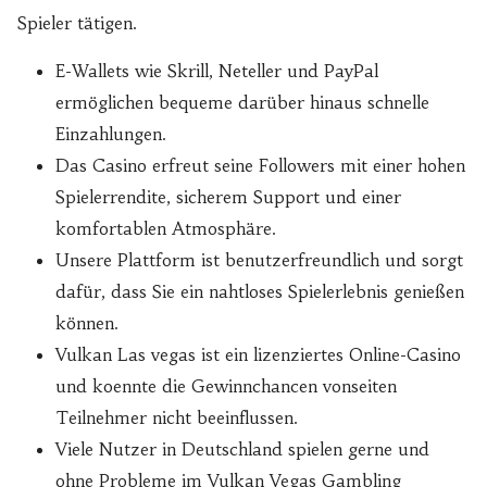
Spieler tätigen.
E-Wallets wie Skrill, Neteller und PayPal
ermöglichen bequeme darüber hinaus schnelle
Einzahlungen.
Das Casino erfreut seine Followers mit einer hohen
Spielerrendite, sicherem Support und einer
komfortablen Atmosphäre.
Unsere Plattform ist benutzerfreundlich und sorgt
dafür, dass Sie ein nahtloses Spielerlebnis genießen
können.
Vulkan Las vegas ist ein lizenziertes Online-Casino
und koennte die Gewinnchancen vonseiten
Teilnehmer nicht beeinflussen.
Viele Nutzer in Deutschland spielen gerne und
ohne Probleme im Vulkan Vegas Gambling