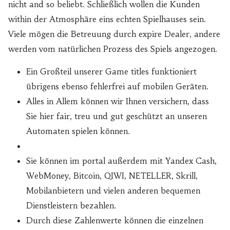
nicht and so beliebt. Schließlich wollen die Kunden
within der Atmosphäre eins echten Spielhauses sein.
Viele mögen die Betreuung durch expire Dealer, andere
werden vom natürlichen Prozess des Spiels angezogen.
Ein Großteil unserer Game titles funktioniert
übrigens ebenso fehlerfrei auf mobilen Geräten.
Alles in Allem können wir Ihnen versichern, dass
Sie hier fair, treu und gut geschützt an unseren
Automaten spielen können.
Sie können im portal außerdem mit Yandex Cash,
WebMoney, Bitcoin, QIWI, NETELLER, Skrill,
Mobilanbietern und vielen anderen bequemen
Dienstleistern bezahlen.
Durch diese Zahlenwerte können die einzelnen