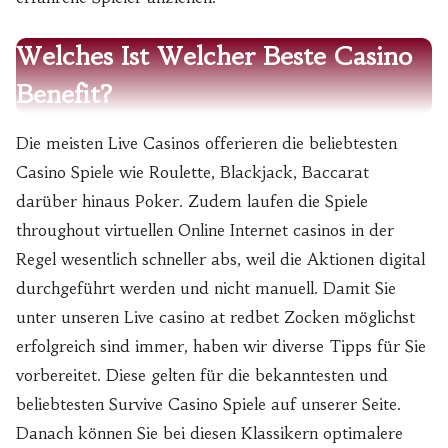
Welches Ist Welcher Beste Casino
Benefit?
Die meisten Live Casinos offerieren die beliebtesten
Casino Spiele wie Roulette, Blackjack, Baccarat
darüber hinaus Poker. Zudem laufen die Spiele
throughout virtuellen Online Internet casinos in der
Regel wesentlich schneller abs, weil die Aktionen digital
durchgeführt werden und nicht manuell. Damit Sie
unter unseren Live casino at redbet Zocken möglichst
erfolgreich sind immer, haben wir diverse Tipps für Sie
vorbereitet. Diese gelten für die bekanntesten und
beliebtesten Survive Casino Spiele auf unserer Seite.
Danach können Sie bei diesen Klassikern optimalere