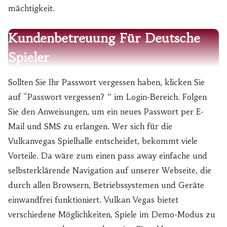
mächtigkeit.
Kundenbetreuung Für Deutsche
Spieler
Sollten Sie Ihr Passwort vergessen haben, klicken Sie
auf “Passwort vergessen? ” im Login-Bereich. Folgen
Sie den Anweisungen, um ein neues Passwort per E-
Mail und SMS zu erlangen. Wer sich für die
Vulkanvegas Spielhalle entscheidet, bekommt viele
Vorteile. Da wäre zum einen pass away einfache und
selbsterklärende Navigation auf unserer Webseite, die
durch allen Browsern, Betriebssystemen und Geräte
einwandfrei funktioniert. Vulkan Vegas bietet
verschiedene Möglichkeiten, Spiele im Demo-Modus zu