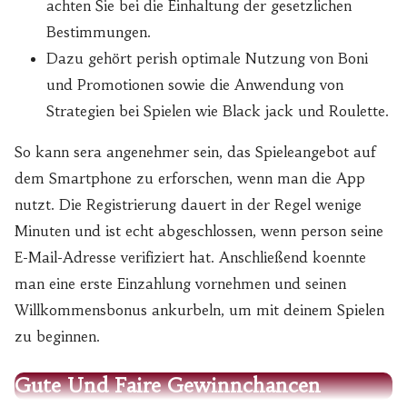
achten Sie bei die Einhaltung der gesetzlichen
Bestimmungen.
Dazu gehört perish optimale Nutzung von Boni
und Promotionen sowie die Anwendung von
Strategien bei Spielen wie Black jack und Roulette.
So kann sera angenehmer sein, das Spieleangebot auf
dem Smartphone zu erforschen, wenn man die App
nutzt. Die Registrierung dauert in der Regel wenige
Minuten und ist echt abgeschlossen, wenn person seine
E-Mail-Adresse verifiziert hat. Anschließend koennte
man eine erste Einzahlung vornehmen und seinen
Willkommensbonus ankurbeln, um mit deinem Spielen
zu beginnen.
Gute Und Faire Gewinnchancen