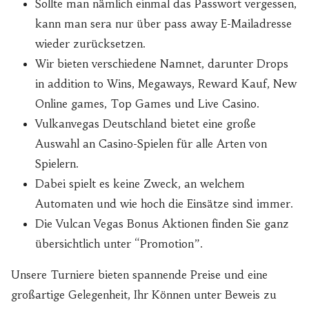
Sollte man nämlich einmal das Passwort vergessen,
kann man sera nur über pass away E-Mailadresse
wieder zurücksetzen.
Wir bieten verschiedene Namnet, darunter Drops
in addition to Wins, Megaways, Reward Kauf, New
Online games, Top Games und Live Casino.
Vulkanvegas Deutschland bietet eine große
Auswahl an Casino-Spielen für alle Arten von
Spielern.
Dabei spielt es keine Zweck, an welchem
Automaten und wie hoch die Einsätze sind immer.
Die Vulcan Vegas Bonus Aktionen finden Sie ganz
übersichtlich unter “Promotion”.
Unsere Turniere bieten spannende Preise und eine
großartige Gelegenheit, Ihr Können unter Beweis zu