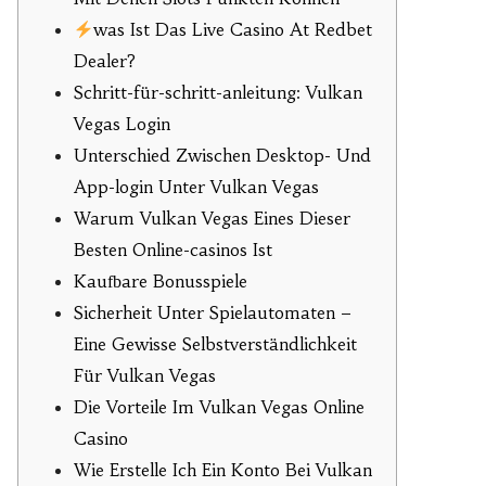
was Ist Das Live Casino At Redbet
Dealer?
Schritt-für-schritt-anleitung: Vulkan
Vegas Login
Unterschied Zwischen Desktop- Und
App-login Unter Vulkan Vegas
Warum Vulkan Vegas Eines Dieser
Besten Online-casinos Ist
Kaufbare Bonusspiele
Sicherheit Unter Spielautomaten –
Eine Gewisse Selbstverständlichkeit
Für Vulkan Vegas
Die Vorteile Im Vulkan Vegas Online
Casino
Wie Erstelle Ich Ein Konto Bei Vulkan