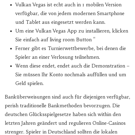
Vulkan Vegas ist echt auch in 1 mobilen Version
verfügbar, die von jedem modernen Smartphone
und Tablet aus eingesetzt werden kann.
Um eine Vulkan Vegas App zu installieren, klicken
Sie einfach auf living room Button “
Ferner gibt es Turnierwettbewerbe, bei denen die
Spieler an einer Verlosung teilnehmen.
Wenn diese endet, endet auch die Demonstration –
Sie müssen Ihr Konto nochmals auffüllen und um
Geld spielen.
Banküberweisungen sind auch für diejenigen verfügbar,
perish traditionelle Bankmethoden bevorzugen. Die
deutschen Glücksspielgesetze haben sich within den
letzten Jahren geändert und regulieren Online-Casinos
strenger. Spieler in Deutschland sollten die lokalen