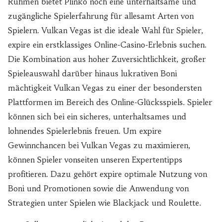
Rühmen bietet Plinko noch eine unterhaltsame und
zugängliche Spielerfahrung für allesamt Arten von
Spielern. Vulkan Vegas ist die ideale Wahl für Spieler,
expire ein erstklassiges Online-Casino-Erlebnis suchen.
Die Kombination aus hoher Zuversichtlichkeit, großer
Spieleauswahl darüber hinaus lukrativen Boni
mächtigkeit Vulkan Vegas zu einer der besondersten
Plattformen im Bereich des Online-Glücksspiels. Spieler
können sich bei ein sicheres, unterhaltsames und
lohnendes Spielerlebnis freuen. Um expire
Gewinnchancen bei Vulkan Vegas zu maximieren,
können Spieler vonseiten unseren Expertentipps
profitieren. Dazu gehört expire optimale Nutzung von
Boni und Promotionen sowie die Anwendung von
Strategien unter Spielen wie Blackjack und Roulette.