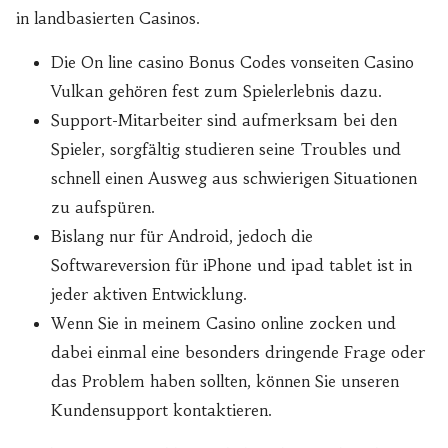
in landbasierten Casinos.
Die On line casino Bonus Codes vonseiten Casino
Vulkan gehören fest zum Spielerlebnis dazu.
Support-Mitarbeiter sind aufmerksam bei den
Spieler, sorgfältig studieren seine Troubles und
schnell einen Ausweg aus schwierigen Situationen
zu aufspüren.
Bislang nur für Android, jedoch die
Softwareversion für iPhone und ipad tablet ist in
jeder aktiven Entwicklung.
Wenn Sie in meinem Casino online zocken und
dabei einmal eine besonders dringende Frage oder
das Problem haben sollten, können Sie unseren
Kundensupport kontaktieren.