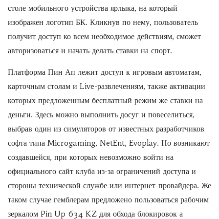
столе мобильного устройства ярлыка, на который
изображен логотип БК. Кликнув по нему, пользователь
получит доступ ко всем необходимое действиям, сможет
авторизоваться и начать делать ставки на спорт.
Платформа Пин Ап лежит доступ к игровым автоматам,
карточным столам и Live-развлечениям, также активации
которых предложенным бесплатный режим же ставки на
деньги. Здесь можно выполнить досуг и повеселиться,
выбрав один из симуляторов от известных разработчиков
софта типа Microgaming, NetEnt, Evoplay. Но возникают
создавшейся, при которых невозможно войти на
официального сайт клуба из-за ограничений доступа и
стороны технической службе или интернет-провайдера. Же
таком случае гемблерам предложено пользоваться рабочим
зеркалом Pin Up 634 KZ для обхода блокировок а