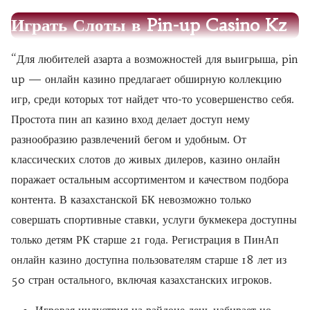
Играть Слоты в Pin-up Casino Kz
“Для любителей азарта а возможностей для выигрыша, pin
up — онлайн казино предлагает обширную коллекцию
игр, среди которых тот найдет что-то усовершенство себя.
Простота пин ап казино вход делает доступ нему
разнообразию развлечений бегом и удобным. От
классических слотов до живых дилеров, казино онлайн
поражает остальным ассортиментом и качеством подбора
контента. В казахстанской БК невозможно только
совершать спортивные ставки, услуги букмекера доступны
только детям РК старше 21 года. Регистрация в ПинАп
онлайн казино доступна пользователям старше 18 лет из
50 стран остального, включая казахстанских игроков.