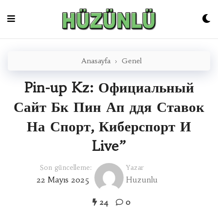
Skip
to
content
Anasayfa
›
Genel
Pin-up Kz: Официальный
Сайт Бк Пин Ап ддя Ставок
На Спорт, Киберспорт И
Live”
Son güncelleme:
Yazar
22 Mayıs 2025
Huzunlu
24
0