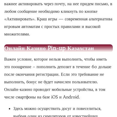
важнее активировать через почту, на нее придем письмо, в
любом сообщение необходимо кликнуть по кнопке
«Активировать». Краш игры — современная альтернатива
игровым автоматам с простых правилами и высокой
множителями.
Онлайн Казино Pin-up Казахстан
Важен условие, которое нельзя выполнить, чтобы иметь
это поощрение – пополнить депозит в течение 60 дольше
после окончания регистрации. Если это требование не
выполнить, бонус не будет начислен пользователю.
Онлайн-казино проводит мобильные устройства, в том
числе смартфоны на базе iOS и Android.
Здесь можно осуществить досуг и повеселиться,
выбрав один из симуляторов от известнейших