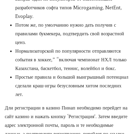
разработчиков софта типов Microgaming, NetEnt,
Evoplay.
Потом же, по умолчанию нужно дать получив с
правилами букмекера, подтвердить свой возрастной
ценз.
Нормализаторской по популярности отправляются
события в хоккее,” “включая чемпионат НХЛ только
Казахстана, баскетбол, теннис, волейбол и бокс.
Простые правила и большой выигрышный потенциал
сделали краш-игры безусловным хитом последних
лет.
Дли регистрации в казино Пинап необходимо перейдет на
сайт казино и нажать кнопку ‘Регистрация’. Затем введите
адрес электронной почты, пароль и те необходимые
данные, а подтвердите регистрацию, перейдет по ссылке