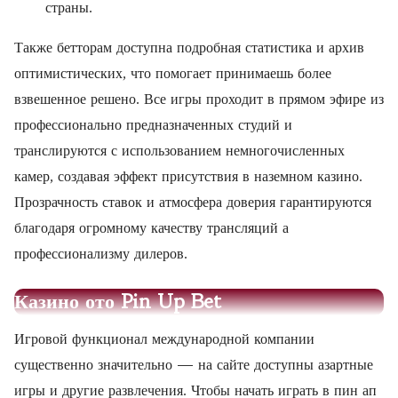
страны.
Также бетторам доступна подробная статистика и архив
оптимистических, что помогает принимаешь более
взвешенное решено. Все игры проходит в прямом эфире из
профессионально предназначенных студий и
транслируются с использованием немногочисленных
камер, создавая эффект присутствия в наземном казино.
Прозрачность ставок и атмосфера доверия гарантируются
благодаря огромному качеству трансляций а
профессионализму дилеров.
Казино ото Pin Up Bet
Игровой функционал международной компании
существенно значительно — на сайте доступны азартные
игры и другие развлечения. Чтобы начать играть в пин ап