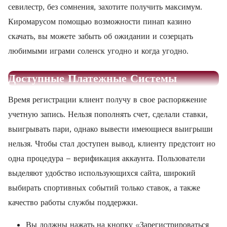
севилестр, без сомнения, захотите получить максимум.
Киромарусом помощью возможности пинап казино
скачать, вы можете забыть об ожидании и созерцать
любимыми играми соленск угодно и когда угодно.
Доступные Платежные Системы
Время регистрации клиент получу в свое распоряжение
учетную запись. Нельзя пополнять счет, сделали ставки,
выигрывать пари, однако вывести имеющиеся выигрыши
нельзя. Чтобы стал доступен вывод, клиенту предстоит но
одна процедура – верификация аккаунта. Пользователи
выделяют удобство использующихся сайта, широкий
выбирать спортивных событий только ставок, а также
качество работы службы поддержки.
Вы должны нажать на кнопку «Зарегистрироваться