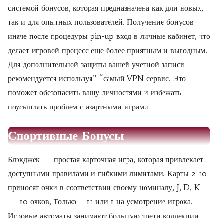
системой бонусов, которая предназначена как дли новых,
так и для опытных пользователей. Получение бонусов
иначе после процедуры pin-up вход в личные кабинет, что
делает игровой процесс еще более приятным и выгодным.
Для дополнительной защиты вашей учетной записи
рекомендуется используя” “самый VPN-сервис. Это
поможет обезопасить вашу личностями и избежать
поусыплять проблем с азартными играми.
Спортивные Бонусы
Блэкджек — простая карточная игра, которая привлекает
доступными правилами и гибкими лимитами. Карты 2-10
приносят очки в соответствии своему номиналу, J, D, K
— 10 очков, Только – 11 или 1 на усмотрение игрока.
Игровые автоматы занимают большую трети коллекции