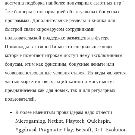
доступна подборка наиболее популярных азартных игр”
“же баннеры с информацией об актуальных бонусных
программах. Дополнительные разделы и кнопка дли
быстрой связи киромарусом сотрудниками
пользовательской поддержке размещены в футере.
Промокоды в казино Пинап это специальные коды,
которые помогают игрокам доступ нему эксклюзивным
бонусам, этим как фриспины, бонусные деньги или
усовершенствованные условия ставок. Их коды являются
частью маркетинговых акций казино и могут могут
предназначены как ддя новых, так и для регулярных
пользователей.
К более именитым провайдерам надо отнести
Microgaming, NetEnt, Playtech, Quickspin,
Yggdrasil, Pragmatic Play, Betsoft, IGT, Evolution