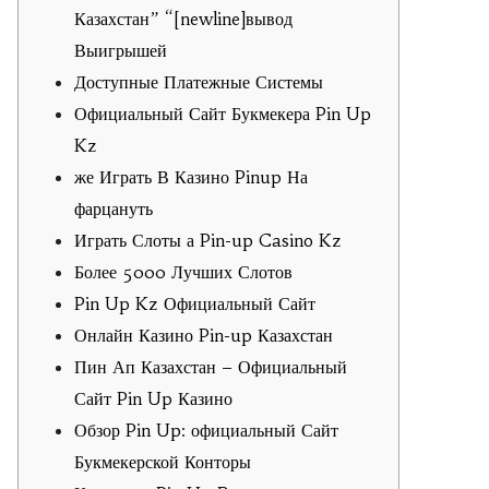
Казахстан” “[newline]вывод
Выигрышей
Доступные Платежные Системы
Официальный Сайт Букмекера Pin Up
Kz
же Играть В Казино Pinup На
фарцануть
Играть Слоты а Pin-up Casino Kz
Более 5000 Лучших Слотов
Pin Up Kz Официальный Сайт
Онлайн Казино Pin-up Казахстан
Пин Ап Казахстан – Официальный
Сайт Pin Up Казино
Обзор Pin Up: официальный Сайт
Букмекерской Конторы