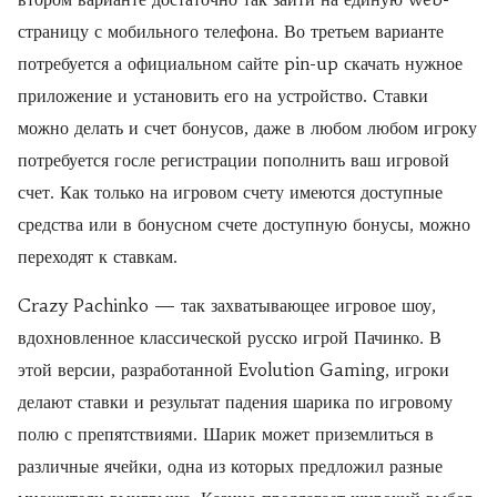
страницу с мобильного телефона. Во третьем варианте
потребуется а официальном сайте pin-up скачать нужное
приложение и установить его на устройство. Ставки
можно делать и счет бонусов, даже в любом любом игроку
потребуется госле регистрации пополнить ваш игровой
счет. Как только на игровом счету имеются доступные
средства или в бонусном счете доступную бонусы, можно
переходят к ставкам.
Crazy Pachinko — так захватывающее игровое шоу,
вдохновленное классической русско игрой Пачинко. В
этой версии, разработанной Evolution Gaming, игроки
делают ставки и результат падения шарика по игровому
полю с препятствиями. Шарик может приземлиться в
различные ячейки, одна из которых предложил разные