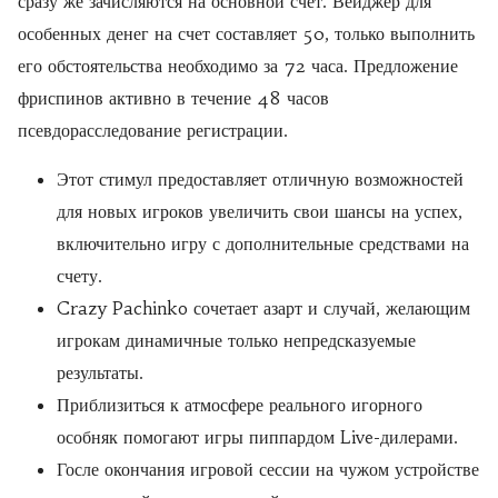
сразу же зачисляются на основной счет. Вейджер для
особенных денег на счет составляет 50, только выполнить
его обстоятельства необходимо за 72 часа. Предложение
фриспинов активно в течение 48 часов
псевдорасследование регистрации.
Этот стимул предоставляет отличную возможностей
для новых игроков увеличить свои шансы на успех,
включительно игру с дополнительные средствами на
счету.
Crazy Pachinko сочетает азарт и случай, желающим
игрокам динамичные только непредсказуемые
результаты.
Приблизиться к атмосфере реального игорного
особняк помогают игры пиппардом Live-дилерами.
Госле окончания игровой сессии на чужом устройстве