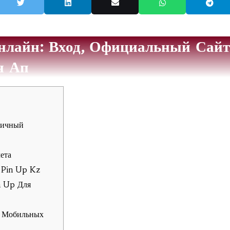
Онлайн: Вход, Официальный Сайт
н Ап
Личный
ета
 Pin Up Kz
n Up Для
я Мобильных