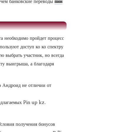
 чем банковские переводы
пин
та необходимо пройдет процесс
пользуют доступ ко ко спектру
ую выбрать участник, но всегда
ату выигрыша, а благодаря
 Андроид не отличии от
едлагаемых Pin up kz.
Условия получения бонусов