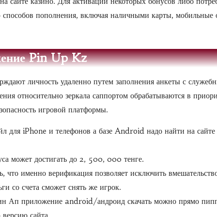
на сайте казино. Для активации некоторых бонусов либо потреб
 способов пополнения, включая наличными карты, мобильные 
ение Pin Up Kz
рждают личность удаленно путем заполнения анкеты с служеб
ния относительно зеркала саппортом обрабатываются в приор
зопасность игровой платформы.
л для iPhone и телефонов а базе Android надо найти на сайте
а может достигать до 2, 500, 000 тенге.
ь, что именно верификация позволяет исключить вмешательство
ьги со счета сможет снять же игрок.
ин Ап приложение android/андроид скачать можно прямо пип
 версию сайта.