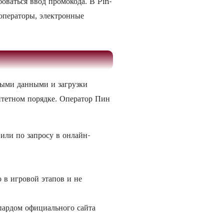
оваться ввод промокода. В Pin-
операторы, электронные
ными данными и загрузки
итетном порядке. Оператор Пин
 или по запросу в онлайн-
 в игровой этапов и не
пардом официального сайта