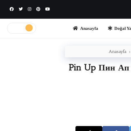
Skip
to
content
Anasayfa
Doğal Yaşam
Anasayfa
Pin Up Пин Ап