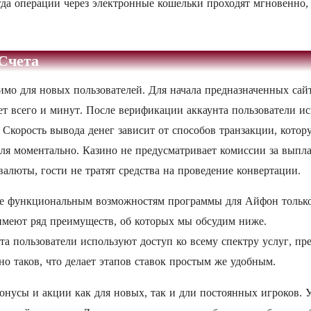
да операции через электронные кошельки проходят мгновенно,
Счета
мо для новых пользователей. Для начала предназначенных сай
ет всего и минут. После верификации аккаунта пользователи ис
 Скорость вывода денег зависит от способов транзакции, котор
еля моментально. Казино не предусматривает комиссии за выпл
алюты, гости не тратят средства на проведение конвертации.
же функциональным возможностям программы для Айфон только
 имеют ряд преимуществ, об которых мы обсудим ниже.
а пользователи используют доступ ко всему спектру услуг, пр
о таков, что делает этапов ставок простым же удобным.
онусы и акции как для новых, так и дли постоянных игроков. 