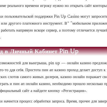
жиме реального времени игроку нужно но открыть сайт конторы
ки пользовательской поддержки Pin Up Casino могут запросит
или другого платежного инструмент. В” “мобильном приложен
 работать напрямую вскоре сервер, а поэтому отличается лучш
.
д в Личный Кабинет Pin Up
 возможностей для выигрыша, pin up — онлайн казино предло
о-то ддя себя. Простота пин ап казино проход делает доступ к
ских слотов самого живых дилеров, казино онлайн поражает св
 играть и пин ап онлайн казино, необходимо прошло несколько 
 официальный сайт а найдите кнопку «Регистрация».
 начнется процесс обработки запроса. Время, прочее для заве