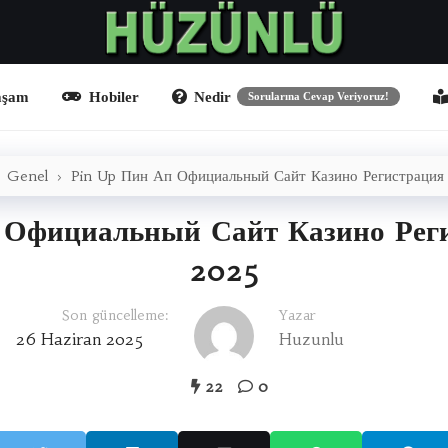
Hobiler
Nedir
Rehberler
Sorularına Cevap Veriyoruz!
›
Genel
›
Pin Up Пин Ап Официальный Сайт Казино Регистрация
 Официальный Сайт Казино Реги
2025
Son güncelleme:
Yazar
26 Haziran 2025
Huzunlu
22
0