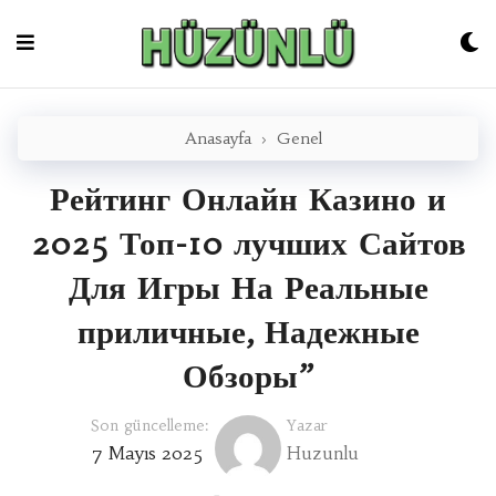
Skip
to
content
Anasayfa
›
Genel
Рейтинг Онлайн Казино и
2025 Топ-10 лучших Сайтов
Для Игры На Реальные
приличные, Надежные
Обзоры”
Son güncelleme:
Yazar
7 Mayıs 2025
Huzunlu