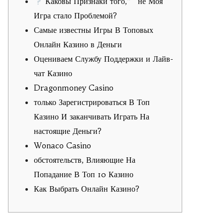
Каковы Признаки того,” “не Моя
Игра стало Проблемой?
Самые известны Игры В Топовых
Онлайн Казино в Деньги
Оцениваем Службу Поддержки и Лайв-
чат Казино
Dragonmoney Casino
только Зарегистрироваться В Топ
Казино И заканчивать Играть На
настоящие Деньги?
Wonaco Casino
обстоятельств, Влияющие На
Попадание В Топ 10 Казино
Как Выбрать Онлайн Казино?