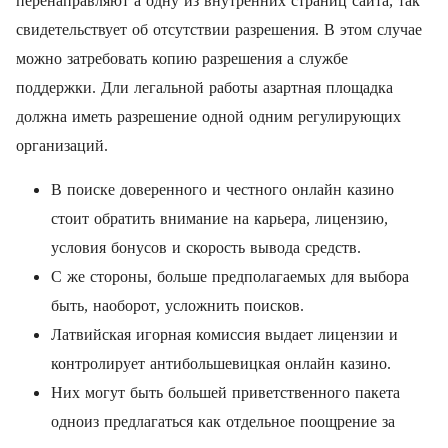
перенаправляют а одну из внутренних страниц сайта, так
свидетельствует об отсутствии разрешения. В этом случае
можно затребовать копию разрешения а службе
поддержки. Дли легальной работы азартная площадка
должна иметь разрешение одной одним регулирующих
организаций.
В поиске доверенного и честного онлайн казино
стоит обратить внимание на карьера, лицензию,
условия бонусов и скорость вывода средств.
С же стороны, больше предполагаемых для выбора
быть, наоборот, усложнить поисков.
Латвийская игорная комиссия выдает лицензии и
контролирует антибольшевицкая онлайн казино.
Них могут быть большей приветственного пакета
одноиз предлагаться как отдельное поощрение за