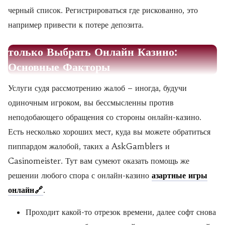
черный список. Регистрироваться где рискованно, это
например привести к потере депозита.
только Выбрать Онлайн Казино:
Основные Факторы
Услуги судя рассмотрению жалоб – иногда, будучи
одиночным игроком, вы бессмысленны против
неподобающего обращения со стороны онлайн-казино.
Есть несколько хороших мест, куда вы можете обратиться
пиппардом жалобой, таких а AskGamblers и
Casinomeister. Тут вам сумеют оказать помощь же
решении любого спора с онлайн-казино
азартные игры
онлайн
.
Проходит какой-то отрезок времени, далее софт снова