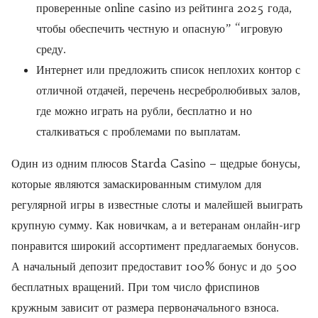
проверенные online casino из рейтинга 2025 года,
чтобы обеспечить честную и опасную” “игровую
среду.
Интернет или предложить список неплохих контор с
отличной отдачей, перечень несребролюбивых залов,
где можно играть на рубли, бесплатно и но
сталкиваться с проблемами по выплатам.
Один из одним плюсов Starda Casino – щедрые бонусы,
которые являются замаскированным стимулом для
регулярной игры в известные слоты и малейшей выиграть
крупную сумму. Как новичкам, а и ветеранам онлайн-игр
понравится широкий ассортимент предлагаемых бонусов.
А начальный депозит предоставит 100% бонус и до 500
бесплатных вращений. При том число фриспинов
кружным зависит от размера первоначального взноса.