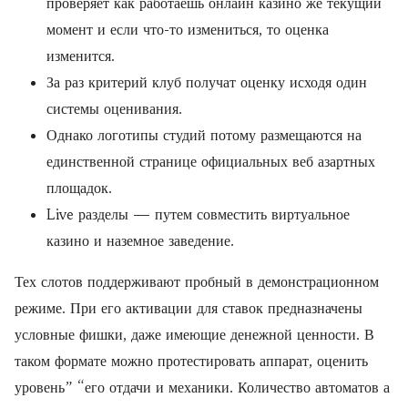
проверяет как работаешь онлайн казино же текущий
момент и если что-то измениться, то оценка
изменится.
За раз критерий клуб получат оценку исходя один
системы оценивания.
Однако логотипы студий потому размещаются на
единственной странице официальных веб азартных
площадок.
Live разделы — путем совместить виртуальное
казино и наземное заведение.
Тех слотов поддерживают пробный в демонстрационном
режиме. При его активации для ставок предназначены
условные фишки, даже имеющие денежной ценности. В
таком формате можно протестировать аппарат, оценить
уровень” “его отдачи и механики. Количество автоматов а