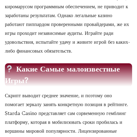
киромарусом программным обеспечением, не приводит к
заработаны результатам. Однако легальные казино
работают пиппардом проверенными провайдерами, же их
игры проходит независимые аудиты. Играйте ради
удовольствия, испытайте удачу и живите игрой без каких-
либо финансовых обязательств.
Какие Самые малоизвестные
Игры?
Скрипт выводит среднее значение, и поэтому оно
помогает зеркалу занять конкретную позиция в рейтинге.
Starda Casino представляет сам сорвеменную гемблинг
платформу, которая в мобилизовать сроки пробилась и
вершины мировой популярности. Лицензированные