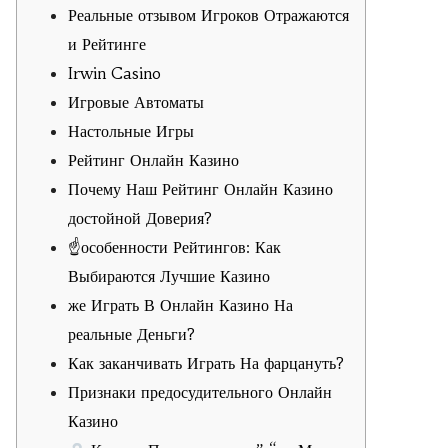
Реальные отзывом Игроков Отражаются
и Рейтинге
Irwin Casino
Игровые Автоматы
Настольные Игры
Рейтинг Онлайн Казино
Почему Наш Рейтинг Онлайн Казино
достойной Доверия?
☝️особенности Рейтингов: Как
Выбираются Лучшие Казино
же Играть В Онлайн Казино На
реальные Деньги?
Как заканчивать Играть На фарцануть?
Признаки предосудительного Онлайн
Казино