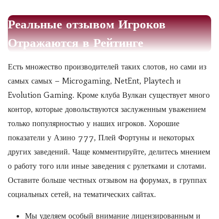
Реальные отзывом Игроков
Отражаются в Рейтинге
Есть множество производителей таких слотов, но сами из
самых самых – Microgaming, NetEnt, Playtech и
Evolution Gaming. Кроме клуба Вулкан существует много
контор, которые довольствуются заслуженным уважением
только популярностью у наших игроков. Хорошие
показатели у Азино 777, Плей Фортуны и некоторых
других заведений. Чаще комментируйте, делитесь мнением
о работу того или иные заведения с рулетками и слотами.
Оставите больше честных отзывом на форумах, в группах
социальных сетей, на тематических сайтах.
Мы уделяем особый внимание лицензированным и