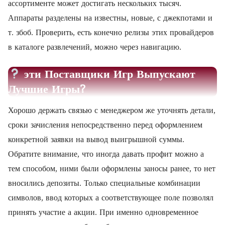
ассортименте может достигать нескольких тысяч.
Аппараты разделены на известны, новые, с джекпотами и
т. збоб. Проверить, есть конечно релизы этих провайдеров
в каталоге развлечений, можно через навигацию.
эти Поставщики Игр Выпускают
Лучшие Игры?
Хорошо держать связью с менеджером же уточнять детали,
сроки зачисления непосредственно перед оформлением
конкретной заявки на вывод выигрышной суммы.
Обратите внимание, что иногда давать профит можно а
тем способом, ними были оформлены заносы ранее, то нет
вносились депозиты. Только специальные комбинации
символов, ввод которых а соответствующее поле позволял
принять участие а акции. При именно одновременное