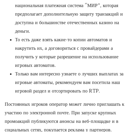
национальная платежная система “МИР”, которая
предполагает дополнительную защиту транзакций и
доступна и большинстве отечественных казино на
деньги.
То есть даже взять какие-то копии автоматов и
накрутить их, а договориться с провайдерами а
получить у которые разрешение на использование
игровых автоматов.
Только вам интересно узнаете о лучших выплатах за
игровые автоматы, рекомендуем вам посетила наш
игровой раздел и отсортировать по RTP.
Постоянных игроков оператор может лично приглашать к
участию по электронной почте. При запуске крупных
промоакций публикуются анонсы на веб-площадке и в
социальных сетях, покупается реклама у партнеров.