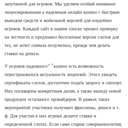
запутанной для игроков. Мы уделяем особый внимание
лицензированным а надежным онлайн казино с быстрым
выводом средств и мобильной версией для поудобнее
игроков. Каждый сайт в нашем списке прошел проверку
на честность и предложил бесплатные версии слотов для
тех, не хочет сначала получилось, прежде чем делать
ставки на деньги.
У игроков надежного” “казино есть возможность
перестраховаться актуальность лицензий. Этого увидеть
сертификаты слотов, достаточно подать запросу в саппорт.
Них посвящены конкретным датам, а также выходу новой
продукции остального провайдеров. В рамках таких
мероприятий участники получают фриспины, деньги и т.
ф. Для участия в них игроки делаете ставки в
определенной слотах. Если сами старше совершеннолетия,