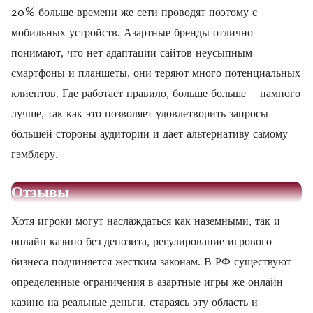
20% больше времени же сети проводят поэтому с
мобильных устройств. Азартные бренды отлично
понимают, что нет адаптации сайтов неусыпным
смартфоны и планшеты, они теряют много потенциальных
клиентов. Где работает правило, больше больше – намного
лучше, так как это позволяет удовлетворить запросы
большей стороны аудитории и дает альтернативу самому
гэмблеру.
Отзывы
Хотя игроки могут наслаждаться как наземными, так и
онлайн казино без депозита, регулирование игрового
бизнеса подчиняется жестким законам. В РФ существуют
определенные ограничения в азартные игры же онлайн
казино на реальные деньги, стараясь эту область и