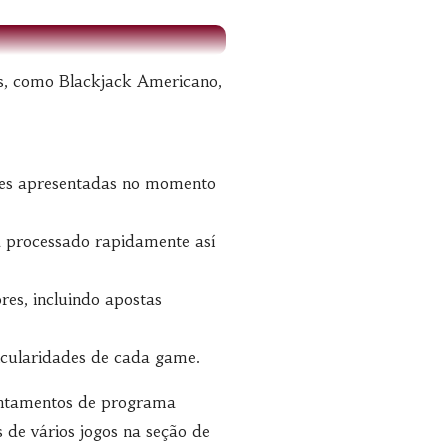
s, como Blackjack Americano,
ções apresentadas no momento
á processado rapidamente así
es, incluindo apostas
icularidades de cada game.
vantamentos de programa
de vários jogos na seção de