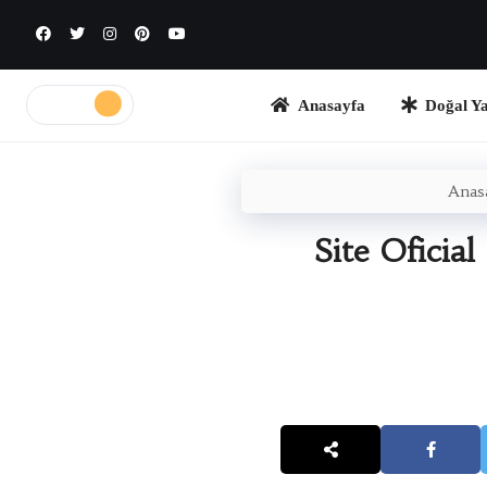
Skip
to
content
Anasayfa
Doğal Yaşam
Anas
Site Oficia