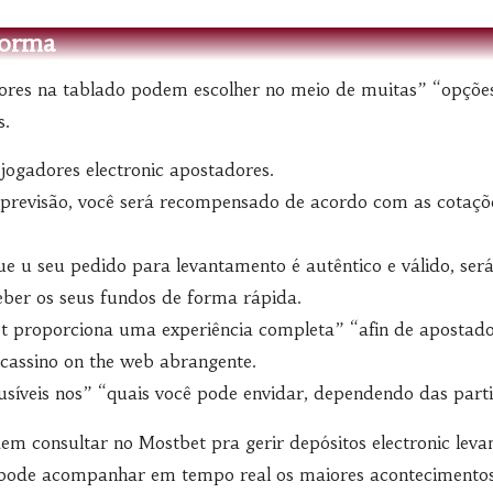
forma
ores na tablado podem escolher no meio de muitas” “opçõe
s.
jogadores electronic apostadores.
f previsão, você será recompensado de acordo com as cota
ue u seu pedido para levantamento é autêntico e válido, ser
eber os seus fundos de forma rápida.
 proporciona uma experiência completa” “afin de apostador
cassino on the web abrangente.
usíveis nos” “quais você pode envidar, dependendo das part
em consultar no Mostbet pra gerir depósitos electronic le
 pode acompanhar em tempo real os maiores acontecimentos 