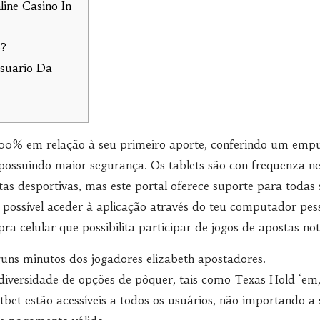
line Casino In
o?
suario Da
0% em relação à seu primeiro aporte, conferindo um empuje
r possuindo maior segurança. Os tablets são con frequenza ne
tas desportivas, mas este portal oferece suporte para todas 
é possível aceder à aplicação através do teu computador
 celular que possibilita participar de jogos de apostas not 
ns minutos dos jogadores elizabeth apostadores.
diversidade de opções de pôquer, tais como Texas Hold ‘e
et estão acessíveis a todos os usuários, não importando a s