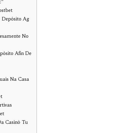
t”
ostbet
 Depósito Ag
esamente No
ósito Afin De
tuais Na Casa
et
rtivas
et
 Da Casinò Tu