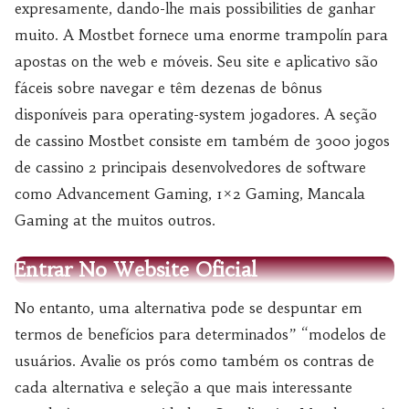
expresamente, dando-lhe mais possibilities de ganhar
muito. A Mostbet fornece uma enorme trampolín para
apostas on the web e móveis. Seu site e aplicativo são
fáceis sobre navegar e têm dezenas de bônus
disponíveis para operating-system jogadores. A seção
de cassino Mostbet consiste em também de 3000 jogos
de cassino 2 principais desenvolvedores de software
como Advancement Gaming, 1×2 Gaming, Mancala
Gaming at the muitos outros.
Entrar No Website Oficial
No entanto, uma alternativa pode se despuntar em
termos de benefícios para determinados” “modelos de
usuários. Avalie os prós como também os contras de
cada alternativa e seleção a que mais interessante