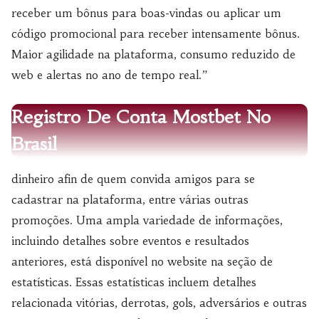
receber um bônus para boas-vindas ou aplicar um
código promocional para receber intensamente bônus.
Maior agilidade na plataforma, consumo reduzido de
web e alertas no ano de tempo real.”
Registro De Conta Mostbet No
Brasil
dinheiro afin de quem convida amigos para se
cadastrar na plataforma, entre várias outras
promoções. Uma ampla variedade de informações,
incluindo detalhes sobre eventos e resultados
anteriores, está disponível no website na seção de
estatísticas. Essas estatísticas incluem detalhes
relacionada vitórias, derrotas, gols, adversários e outras