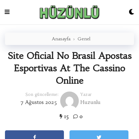
Skip
to
content
Anasayfa
›
Genel
Site Oficial No Brasil Apostas
Esportivas At The Cassino
Online
Son güncelleme:
Yazar
7 Ağustos 2025
Huzunlu
15
0