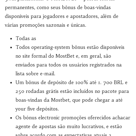
permanentes, como seus bônus de boas-vindas
disponíveis para jogadores e apostadores, além de
várias promoções sazonais e únicas.
Todas as
Todos operating-system bônus estão disponíveis
no site formal do MostBet e, em geral, são
enviados para todos os usuários registrados na
lista sobre e-mail.
Um bônus de depósito de 100% até 1. 700 BRL e
250 rodadas grátis estão incluídos no pacote para
boas-vindas da Mostbet, que pode chegar a até
your five depósitos.
Os bónus electronic promoções oferecidos achacar
agente de apostas são muito lucrativos, e estão
sobre acordo com as expectativas atuais 2