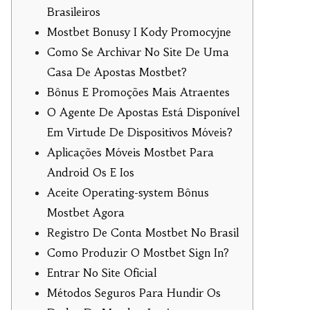
Brasileiros
Mostbet Bonusy I Kody Promocyjne
Como Se Archivar No Site De Uma
Casa De Apostas Mostbet?
Bônus E Promoções Mais Atraentes
O Agente De Apostas Está Disponível
Em Virtude De Dispositivos Móveis?
Aplicações Móveis Mostbet Para
Android Os E Ios
Aceite Operating-system Bônus
Mostbet Agora
Registro De Conta Mostbet No Brasil
Como Produzir O Mostbet Sign In?
Entrar No Site Oficial
Métodos Seguros Para Hundir Os