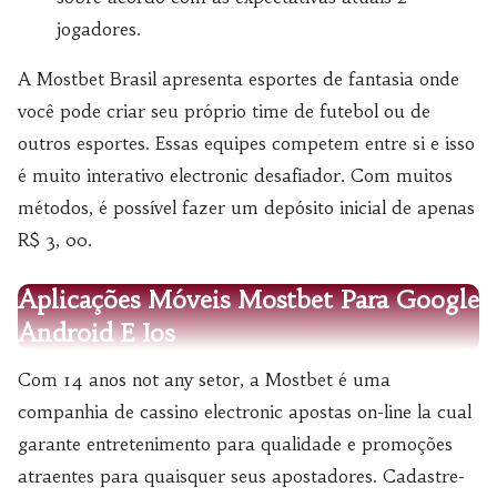
jogadores.
A Mostbet Brasil apresenta esportes de fantasia onde
você pode criar seu próprio time de futebol ou de
outros esportes. Essas equipes competem entre si e isso
é muito interativo electronic desafiador. Com muitos
métodos, é possível fazer um depósito inicial de apenas
R$ 3, 00.
Aplicações Móveis Mostbet Para Google
Android E Ios
Com 14 anos not any setor, a Mostbet é uma
companhia de cassino electronic apostas on-line la cual
garante entretenimento para qualidade e promoções
atraentes para quaisquer seus apostadores. Cadastre-