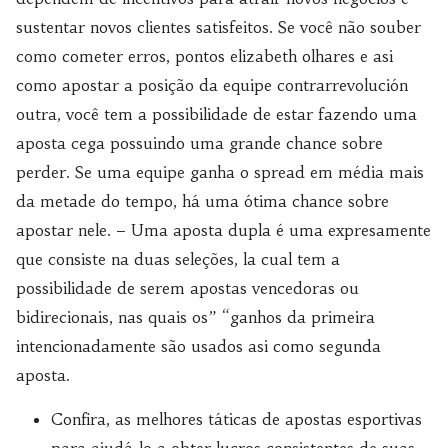
sustentar novos clientes satisfeitos. Se você não souber
como cometer erros, pontos elizabeth olhares e asi
como apostar a posição da equipe contrarrevolución
outra, você tem a possibilidade de estar fazendo uma
aposta cega possuindo uma grande chance sobre
perder. Se uma equipe ganha o spread em média mais
da metade do tempo, há uma ótima chance sobre
apostar nele. – Uma aposta dupla é uma expresamente
que consiste na duas seleções, la cual tem a
possibilidade de serem apostas vencedoras ou
bidirecionais, nas quais os” “ganhos da primeira
intencionadamente são usados asi como segunda
aposta.
Confira, as melhores táticas de apostas esportivas