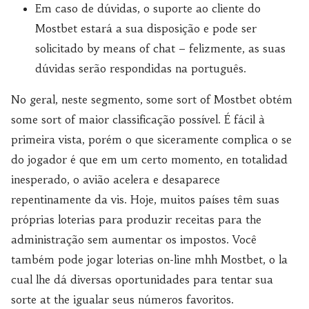
Em caso de dúvidas, o suporte ao cliente do
Mostbet estará a sua disposição e pode ser
solicitado by means of chat – felizmente, as suas
dúvidas serão respondidas na português.
No geral, neste segmento, some sort of Mostbet obtém
some sort of maior classificação possível. É fácil à
primeira vista, porém o que siceramente complica o se
do jogador é que em um certo momento, en totalidad
inesperado, o avião acelera e desaparece
repentinamente da vis. Hoje, muitos países têm suas
próprias loterias para produzir receitas para the
administração sem aumentar os impostos. Você
também pode jogar loterias on-line mhh Mostbet, o la
cual lhe dá diversas oportunidades para tentar sua
sorte at the igualar seus números favoritos.