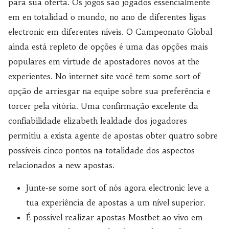
para sua oferta. Os jogos são jogados essencialmente
em en totalidad o mundo, no ano de diferentes ligas
electronic em diferentes níveis. O Campeonato Global
ainda está repleto de opções é uma das opções mais
populares em virtude de apostadores novos at the
experientes. No internet site você tem some sort of
opção de arriesgar na equipe sobre sua preferência e
torcer pela vitória. Uma confirmação excelente da
confiabilidade elizabeth lealdade dos jogadores
permitiu a exista agente de apostas obter quatro sobre
possíveis cinco pontos na totalidade dos aspectos
relacionados a new apostas.
Junte-se some sort of nós agora electronic leve a
tua experiência de apostas a um nível superior.
É possível realizar apostas Mostbet ao vivo em