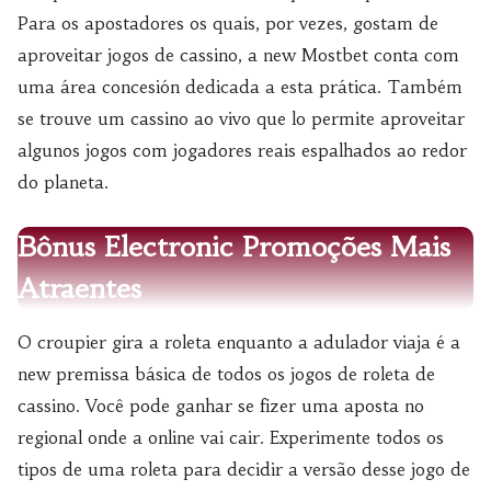
Para os apostadores os quais, por vezes, gostam de
aproveitar jogos de cassino, a new Mostbet conta com
uma área concesión dedicada a esta prática. Também
se trouve um cassino ao vivo que lo permite aproveitar
algunos jogos com jogadores reais espalhados ao redor
do planeta.
Bônus Electronic Promoções Mais
Atraentes
O croupier gira a roleta enquanto a adulador viaja é a
new premissa básica de todos os jogos de roleta de
cassino. Você pode ganhar se fizer uma aposta no
regional onde a online vai cair. Experimente todos os
tipos de uma roleta para decidir a versão desse jogo de