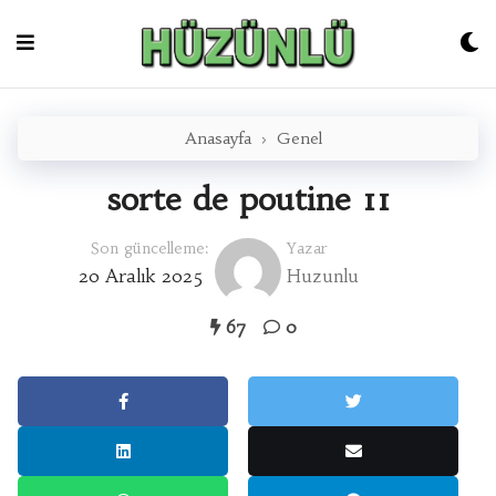
Skip
to
content
Anasayfa
›
Genel
sorte de poutine 11
Son güncelleme:
Yazar
20 Aralık 2025
Huzunlu
67
0