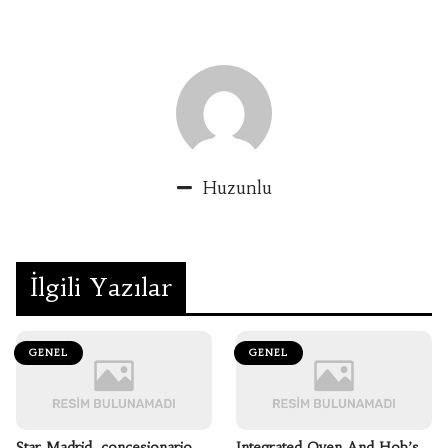
Huzunlu
İlgili Yazılar
GENEL
GENEL
Star Madrid, concesionario
Integrated Oven And Hob’s