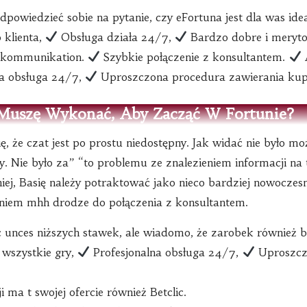
odpowiedzieć sobie na pytanie, czy eFortuna jest dla was 
 klienta,
Obsługa działa 24/7,
Bardzo dobre i meryto
 kommunikation.
Szybkie połączenie z konsultantem.
na obsługa 24/7,
Uproszczona procedura zawierania ku
 Muszę Wykonać, Aby Zacząć W Fortunie?
, że czat jest po prostu niedostępny. Jak widać nie było mo
 Nie było za” “to problemu ze znalezieniem informacji na t
ej, Basię należy potraktować jako nieco bardziej nowoczes
ieniem mhh drodze do połączenia z konsultantem.
unces niższych stawek, ale wiadomo, że zarobek również b
wszystkie gry,
Profesjonalna obsługa 24/7,
Uproszcz
i ma t swojej ofercie również Betclic.