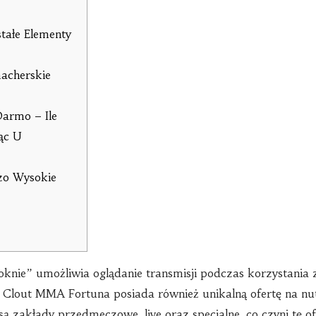
tałe Elementy
acherskie
armo – Ile
ąc U
zo Wysokie
nie” umożliwia oglądanie transmisji podczas korzystania z 
ą Clout MMA Fortuna posiada również unikalną ofertę na nut
zakłady przedmeczowe, live oraz specjalne, co czyni tę of