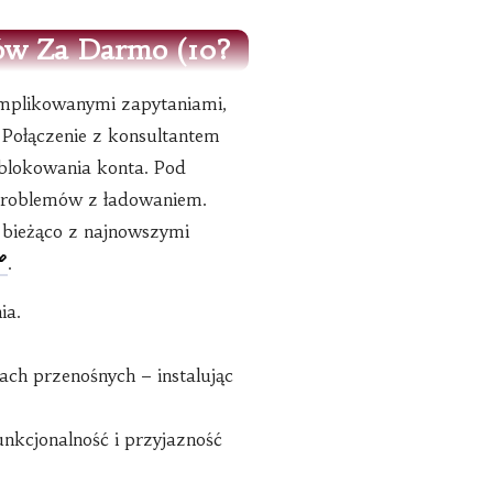
ów Za Darmo (10?
komplikowanymi zapytaniami,
ołączenie z konsultantem
ablokowania konta. Pod
 problemów z ładowaniem.
 bieżąco z najnowszymi
.
ia.
h przenośnych – instalując
nkcjonalność i przyjazność