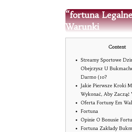
“fortuna Legaln
Warunki
Content
Streamy Sportowe Dzis
Obejrzysz U Bukmach
Darmo (10?
Jakie Pierwsze Kroki 
Wykonać, Aby Zacząć 
Oferta Fortuny Em Wa
Fortuna
Opinie O Bonusie Fort
Fortuna Zakłady Bukm