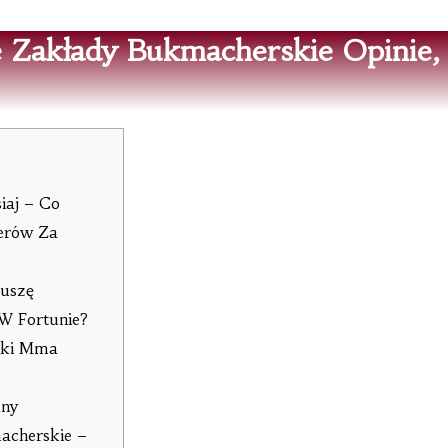
e Zakłady Bukmacherskie Opinie, 
iaj – Co
erów Za
Muszę
W Fortunie?
lki Mma
uny
acherskie –