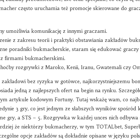
acher często uruchamia też promocje skierowane do gracz
uny umożliwia komunikację z innymi graczami.
enie z zakresu teorii i praktyki obstawiania zakładów buk
tyczne poradniki bukmacherskie, staram się edukować graczy 
u z firmami bukmacherskimi.
choćby rozgrywki z Maroko, Kenii, Iranu, Gwatemali czy O
zakładowi bez ryzyka w gotówce, najkorzystniejszemu bonu
iada jedną z najlepszych ofert na begin na rynku. Szczegół
zym artykule kodowym Fortuny. Tutaj wskażę wam, co najba
edynie 3 gry, co jest jednym ze słabszych wyników spośród
 gry, a STS – 5. Rozgrywka w każdej unces nich odbywa si
rdziej że niektórzy bukmacherzy, w tym TOTALbet, Superbe
zczególne opcje zakładów są dokładnie opisane w języku pol