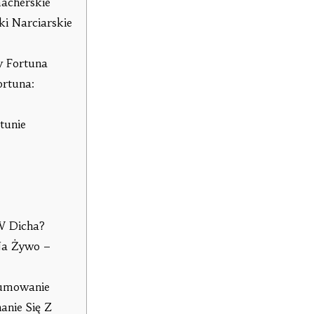
acherskie
ki Narciarskie
y Fortuna
rtuna:
tunie
 W Dicha?
Na Żywo –
sumowanie
nie Się Z