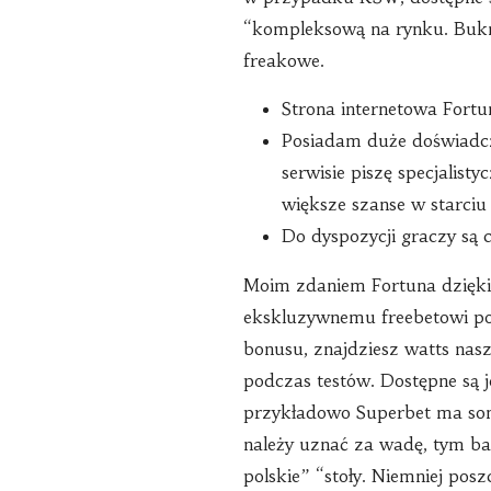
“kompleksową na rynku. Bukm
freakowe.
Strona internetowa Fort
Posiadam duże doświadcz
serwisie piszę specjalis
większe szanse w starci
Do dyspozycji graczy są 
Moim zdaniem Fortuna dzięki 
ekskluzywnemu freebetowi pos
bonusu, znajdziesz watts nas
podczas testów. Dostępne są j
przykładowo Superbet ma some
należy uznać za wadę, tym ba
polskie” “stoły. Niemniej pos