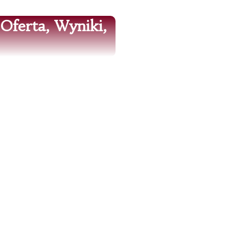
Oferta, Wyniki,