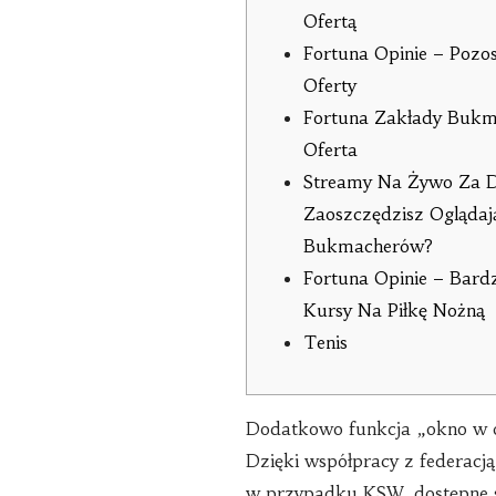
Ofertą
Fortuna Opinie – Pozos
Oferty
Fortuna Zakłady Bukm
Oferta
Streamy Na Żywo Za D
Zaoszczędzisz Oglądaj
Bukmacherów?
Fortuna Opinie – Bard
Kursy Na Piłkę Nożną
Tenis
Dodatkowo funkcja „okno w ok
Dzięki współpracy z federacj
w przypadku KSW, dostępne są 