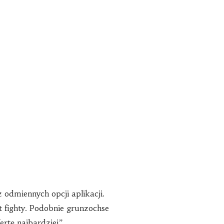
odmiennych opcji aplikacji.
 fighty. Podobnie grunzochse
ertę najbardziej”