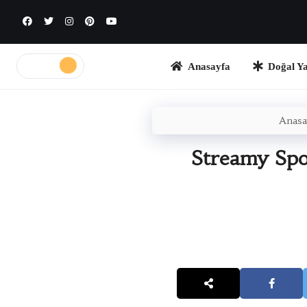
Skip
to
content
Anasayfa
Doğal Yaşam
Anasa
Streamy Sp