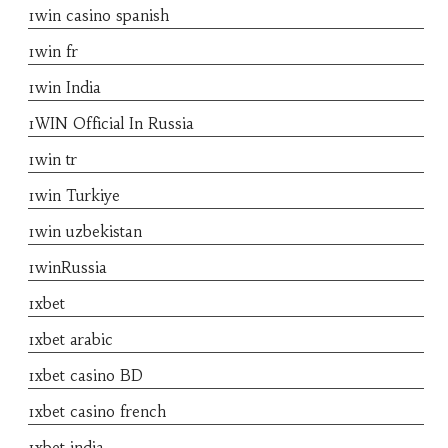
1win casino spanish
1win fr
1win India
1WIN Official In Russia
1win tr
1win Turkiye
1win uzbekistan
1winRussia
1xbet
1xbet arabic
1xbet casino BD
1xbet casino french
1xbet india