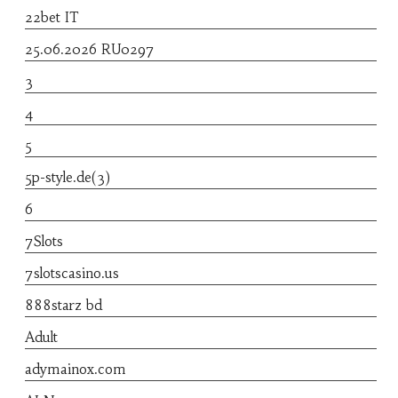
22bet IT
25.06.2026 RU0297
3
4
5
5p-style.de(3)
6
7Slots
7slotscasino.us
888starz bd
Adult
adymainox.com