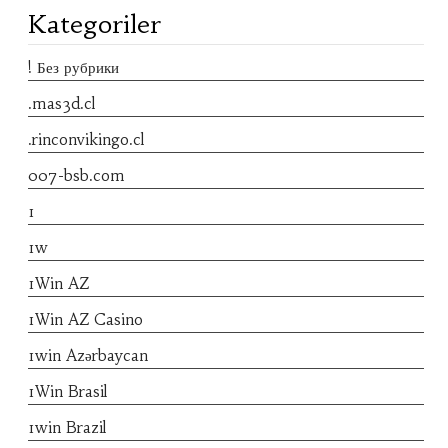
Kategoriler
! Без рубрики
.mas3d.cl
.rinconvikingo.cl
007-bsb.com
1
1w
1Win AZ
1Win AZ Casino
1win Azərbaycan
1Win Brasil
1win Brazil