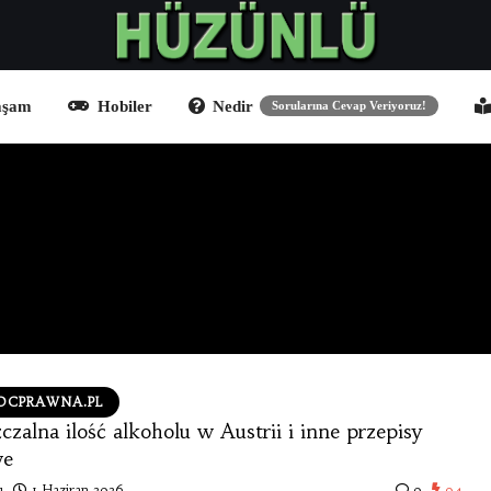
Hobiler
Nedir
Rehberler
Sorularına Cevap Veriyoruz!
OCPRAWNA.PL
zalna ilość alkoholu w Austrii i inne przepisy
we
u
1 Haziran 2026
0
94