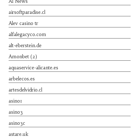
AI News
airsoftparadise.cl
Alev casino tr
alfalegacyco.com
alt-eberstein.de
Amonbet (2)
aquaservice-alicante.es
arbelecos.es
artesdelvidrio.cl
asino1
asino3
asino3c
astare.uk