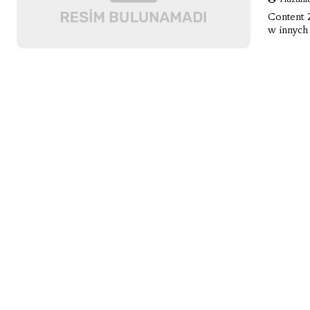
Content 
w innych