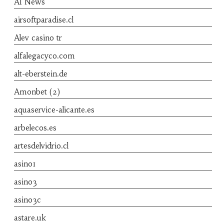
AI News
airsoftparadise.cl
Alev casino tr
alfalegacyco.com
alt-eberstein.de
Amonbet (2)
aquaservice-alicante.es
arbelecos.es
artesdelvidrio.cl
asino1
asino3
asino3c
astare.uk