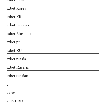
1xbet Korea
1xbet KR
1xbet malaysia
1xbet Morocco
1xbet pt
1xbet RU
1xbet russia
1xbet Russian
1xbet russian1
2
22bet
22Bet BD