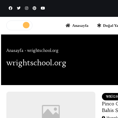
Skip
to
content
Anasayfa
Doğal Yaşam
Anasayfa
•
wrightschool.org
wrightschool.org
WRIG
Pinco 
Bahis S
Huzunl