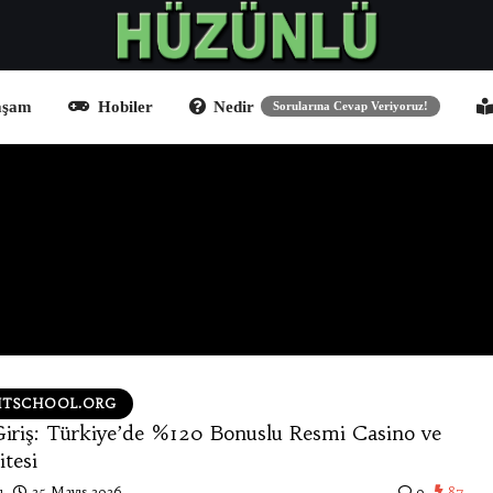
Hobiler
Nedir
Rehberler
Sorularına Cevap Veriyoruz!
HTSCHOOL.ORG
Giriş: Türkiye’de %120 Bonuslu Resmi Casino ve
itesi
u
25 Mayıs 2026
0
87