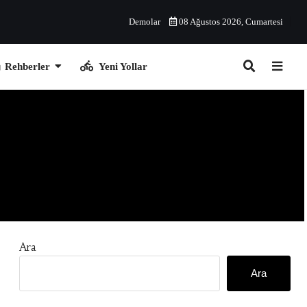
Demolar
08 Ağustos 2026, Cumartesi
Yeni Yollar
Ara
Ara