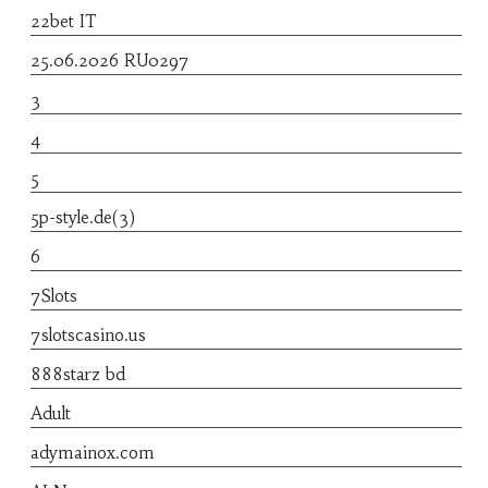
22bet IT
25.06.2026 RU0297
3
4
5
5p-style.de(3)
6
7Slots
7slotscasino.us
888starz bd
Adult
adymainox.com